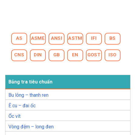
AS
ASME
ANSI
ASTM
IFI
BS
CNS
DIN
GB
EN
GOST
ISO
Bảng tra tiêu chuẩn
Bu lông – thanh ren
Ê cu – đai ốc
Ốc vít
Vòng đệm – long đen