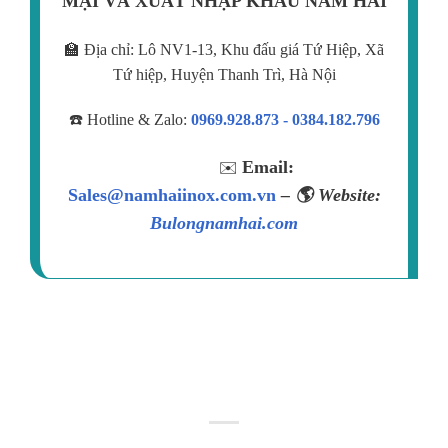
MẠI VÀ XUẤT NHẬP KHẨU NAM HẢI
🏫 Địa chỉ: Lô NV1-13, Khu đấu giá Tứ Hiệp, Xã
Tứ hiệp, Huyện Thanh Trì, Hà Nội
☎️ Hotline & Zalo:
0969.928.873 - 0384.182.796
Email:
✉️
Sales@namhaiinox.com.vn
– 🌎 Website:
Bulongnamhai.com