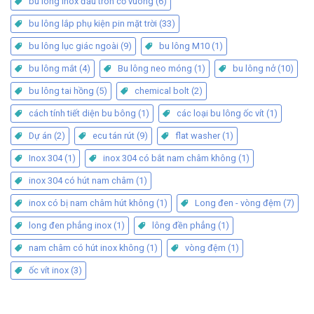
bu lông inox đầu tròn cổ vuông
(6)
bu lông lắp phụ kiện pin mặt trời
(33)
bu lông lục giác ngoài
(9)
bu lông M10
(1)
bu lông mắt
(4)
Bu lông neo móng
(1)
bu lông nở
(10)
bu lông tai hồng
(5)
chemical bolt
(2)
cách tính tiết diện bu bông
(1)
các loại bu lông ốc vít
(1)
Dự án
(2)
ecu tán rút
(9)
flat washer
(1)
Inox 304
(1)
inox 304 có bắt nam châm không
(1)
inox 304 có hút nam châm
(1)
inox có bị nam châm hút không
(1)
Long đen - vòng đệm
(7)
long đen phẳng inox
(1)
lông đền phẳng
(1)
nam châm có hút inox không
(1)
vòng đệm
(1)
ốc vít inox
(3)