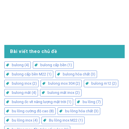
Bài viết theo chủ đề
bulong
(4)
bulong cấp bền
(1)
bulong cấp bền M22
(1)
bulong hóa chất
(3)
bulong inox
(2)
bulong inox 304
(2)
bulong m12
(2)
bulong mắt
(4)
bulong mắt inox
(2)
bulong ốc vít năng lượng mặt trời
(1)
bu lông
(7)
bu lông cường độ cao
(8)
bu lông hóa chất
(3)
bu lông inox
(4)
Bu lông inox M22
(1)