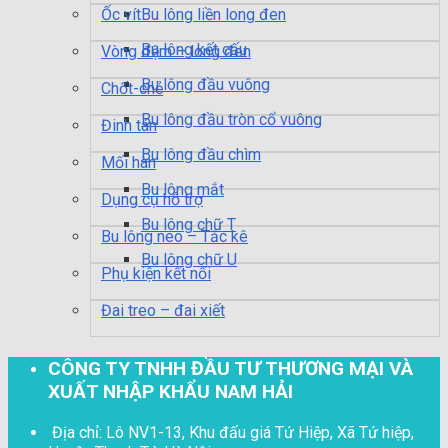
Ốc vít
Bu lông liền long đen
Bu lông kết cấu
Vòng đệm – long đen
Bu lông đầu vuông
Chốt-chẻ
Bu lông đầu tròn cổ vuông
Đinh tán
Bu lông đầu chìm
Mối hàn
Bu lông mắt
Dụng cụ hỗ trợ
Bu lông chữ T
Bu lông neo – Tắc kê
Bu lông chữ U
Phụ kiện kết nối
Đai treo – đai xiết
CÔNG TY TNHH ĐẦU TƯ THƯƠNG MẠI VÀ
XUẤT NHẬP KHẨU NAM HẢI
Địa chỉ: Lô NV1-13, Khu đấu giá Tứ Hiệp, Xã Tứ hiệp,