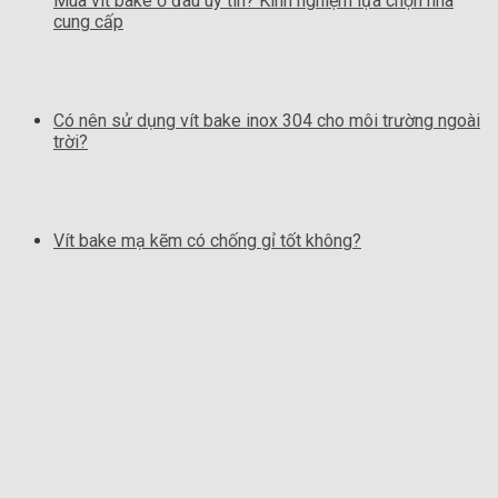
Mua vít bake ở đâu uy tín? Kinh nghiệm lựa chọn nhà
cung cấp
Có nên sử dụng vít bake inox 304 cho môi trường ngoài
trời?
Vít bake mạ kẽm có chống gỉ tốt không?