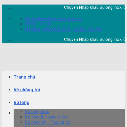
Skip
Chuyên Nhập khẩu Bulong inox, Ốc vít ino
to
content
Sales@namhaiinox.com.vn
08:00 - 17:00
Hotline: 0969.928.873 - 0384.182.796
Chuyên Nhập khẩu Bulong inox, Ốc vít ino
Trang chủ
Về chúng tôi
Bu lông
Bu lông inox
Bu lông lục giác chìm
Bu lông nở – Tắc kê nở