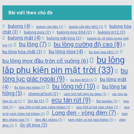
Bài viết theo chủ đề
bulong
(4)
bulong hóa
bulong cấp bền
(1)
bulong cấp bền M22
(1)
chất
(3)
bulong inox
(2)
bulong inox 304
(2)
bulong m12
(2)
bulong mắt
(4)
bulong mắt inox
(2)
bulong ốc vít năng lượng mặt
bu lông cường độ cao
(8)
bu lông
(7)
trời
(1)
bu lông inox
(4)
bu lông hóa chất
(3)
Bu lông inox M22
(1)
bu lông
bu lông inox đầu tròn cổ vuông
(6)
lắp phụ kiện pin mặt trời
(33)
bu
lông lục giác ngoài
(9)
bu lông mắt
bu lông M10
(1)
bu lông nở
(10)
bu lông tai
(4)
Bu lông neo móng
(1)
hồng
(5)
chemical bolt
(2)
cách tính tiết diện bu bông
(1)
các loại bu
ecu tán rút
(9)
Dự án
(2)
lông ốc vít
(1)
flat washer
(1)
Inox
304
(1)
inox 304 có bắt nam châm không
(1)
inox 304 có hút nam châm
(1)
inox
Long đen - vòng đệm
(7)
có bị nam châm hút không
(1)
long
đen phẳng inox
(1)
lông đền phẳng
(1)
nam châm có hút inox không
(1)
vòng
ốc vít inox
(3)
đệm
(1)