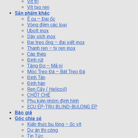
Vít trí
Vít tạo ren
Sản phẩm khác
Ê cu – Đai ốc
Vòng đệm các loại
Ubolt inox
Dây xích inox
Đai treo ống – đai xiết inox
Thanh ren – ty ren inox
Cáp thép
Đinh rút
Tăng Đơ – Mã ní
Móc Treo Đá – Bát Treo Đá
Đinh Tán
Đinh hàn
Ren Cấy ( Helicoil)
CHỐT CHẺ
Phụ kiện nhôm định hình
ECU ÉP-TRỤ BLIND-BULONG ÉP
Báo giá
Góc chia sẻ
Kiến thức bu lông – ốc vít
Dự án thi công
Tin Tức