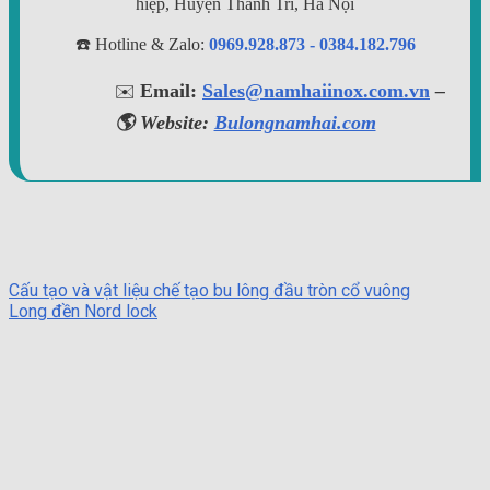
hiệp, Huyện Thanh Trì, Hà Nội
☎️ Hotline & Zalo:
0969.928.873 - 0384.182.796
Email:
Sales@namhaiinox.com.vn
–
✉️
🌎 Website:
Bulongnamhai.com
Cấu tạo và vật liệu chế tạo bu lông đầu tròn cổ vuông
Long đền Nord lock