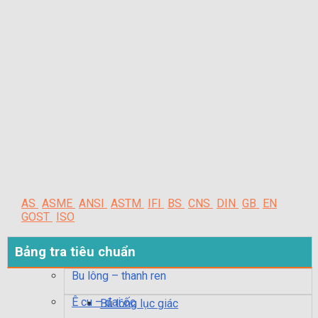
AS
ASME
ANSI
ASTM
IFI
BS
CNS
DIN
GB
EN
GOST
ISO
Bảng tra tiêu chuẩn
Bu lông – thanh ren
Ê cu – đai ốc
Bu lông lục giác