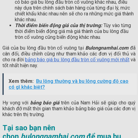
có báo giá bu lông đầu tròn cổ vuông khác nhau, điều
này dựa trên chính sách bán hàng của từng đại lý, mức
chiết khấu khác nhau nên sẽ cho ra những mức giá thành
khác nhau.
Thời điểm biến động giá của thị trường:
Tùy vào từng
thời điểm biến động giá mà giá thành của bu lông đầu
tròn cổ vuông cũng biến động khác nhau.
Giá của bu lông đầu tròn cổ vuông tại
Bulongnamhai.com
đã
cân đối, điều chỉnh cũng như tham khảo các đơn vị đối thủ và
cho ra đời
bảng báo giá bu lông đầu tròn cổ vuông mới nhất
và
tốt nhất hiện nay.
Xem thêm:
Bu lông thường và bu lông cường độ cao
có gì khác biệt?
Hy vọng với
bảng báo giá
trên của Nam Hải sẽ giúp cho quý
khách đỡ mất thời gian tham khảo bảng báo giá của các đơn vị
khác trên thị trường.
Tại sao bạn nên
chọn
bulongnamhai.com
để mua bu