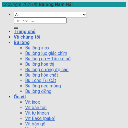
Copyright 2026 ©
Bulông Nam Hải
Tìm
kiếm:
Trang chủ
Về chúng tôi
Bu lông
Bu lông inox
Bu lông lục giác chìm
Bu lông nở – Tắc kê nở
Bu lông hoa thị
Bu lông cường độ cao
Bu lông hóa chất
Bu Lông Tự Cắt
Bu lông neo móng
Bu lông đồng
Ốc vít
Vít inox
Vít bắn tôn
Vít tự khoan
Vít Bake (pake)
Vít bắn gỗ