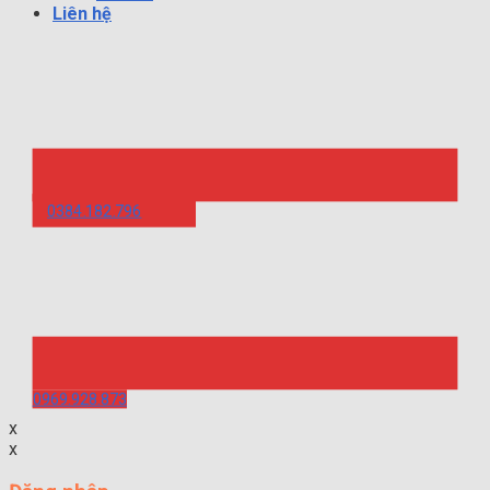
Liên hệ
0384.182.796
0969.928.873
x
x