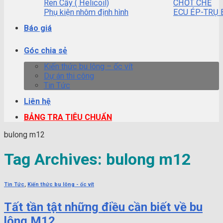
Ren Cấy ( Helicoil)
CHỐT CHẺ
Phụ kiện nhôm định hình
ECU ÉP-TRỤ 
Báo giá
Góc chia sẻ
Kiến thức bu lông – ốc vít
Dự án thi công
Tin Tức
Liên hệ
BẢNG TRA TIÊU CHUẨN
bulong m12
Tag Archives:
bulong m12
Tin Tức
,
Kiến thức bu lông - ốc vít
Tất tần tật những điều cần biết về bu
lông M12