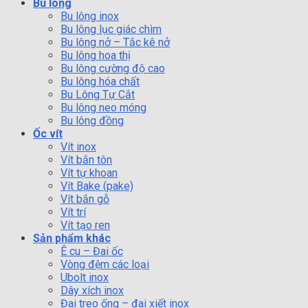
Bu lông
Bu lông inox
Bu lông lục giác chìm
Bu lông nở – Tắc kê nở
Bu lông hoa thị
Bu lông cường độ cao
Bu lông hóa chất
Bu Lông Tự Cắt
Bu lông neo móng
Bu lông đồng
Ốc vít
Vít inox
Vít bắn tôn
Vít tự khoan
Vít Bake (pake)
Vít bắn gỗ
Vít trí
Vít tạo ren
Sản phẩm khác
Ê cu – Đai ốc
Vòng đệm các loại
Ubolt inox
Dây xích inox
Đai treo ống – đai xiết inox