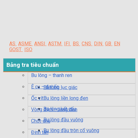
AS
ASME
ANSI
ASTM
IFI
BS
CNS
DIN
GB
EN
GOST
ISO
Bảng tra tiêu chuẩn
Bu lông – thanh ren
Ê cu – đai ốc
Bu lông lục giác
Ốc vít
Bu lông liền long đen
Bu lông kết cấu
Vòng đệm – long đen
Bu lông đầu vuông
Chốt-chẻ
Bu lông đầu tròn cổ vuông
Đinh tán