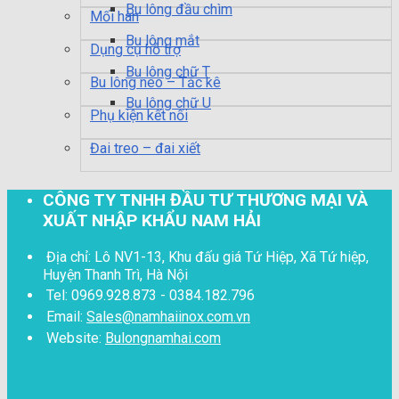
Bu lông đầu chìm
Mối hàn
Bu lông mắt
Dụng cụ hỗ trợ
Bu lông chữ T
Bu lông neo – Tắc kê
Bu lông chữ U
Phụ kiện kết nối
Đai treo – đai xiết
CÔNG TY TNHH ĐẦU TƯ THƯƠNG MẠI VÀ
XUẤT NHẬP KHẨU NAM HẢI
Địa chỉ: Lô NV1-13, Khu đấu giá Tứ Hiệp, Xã Tứ hiệp,
Huyện Thanh Trì, Hà Nội
Tel: 0969.928.873 - 0384.182.796
Email:
Sales@namhaiinox.com.vn
Website:
Bulongnamhai.com