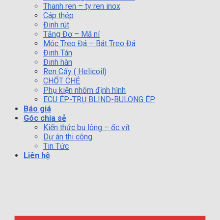
Thanh ren – ty ren inox
Cáp thép
Đinh rút
Tăng Đơ – Mã ní
Móc Treo Đá – Bát Treo Đá
Đinh Tán
Đinh hàn
Ren Cấy ( Helicoil)
CHỐT CHẺ
Phụ kiện nhôm định hình
ECU ÉP-TRỤ BLIND-BULONG ÉP
Báo giá
Góc chia sẻ
Kiến thức bu lông – ốc vít
Dự án thi công
Tin Tức
Liên hệ