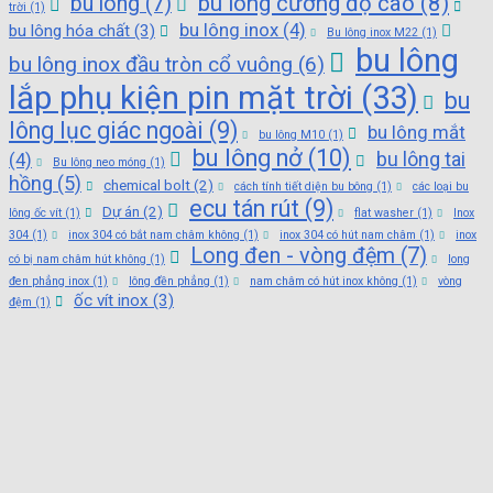
bu lông cường độ cao
(8)
bu lông
(7)
trời
(1)
bu lông inox
(4)
bu lông hóa chất
(3)
Bu lông inox M22
(1)
bu lông
bu lông inox đầu tròn cổ vuông
(6)
lắp phụ kiện pin mặt trời
(33)
bu
lông lục giác ngoài
(9)
bu lông mắt
bu lông M10
(1)
bu lông nở
(10)
bu lông tai
(4)
Bu lông neo móng
(1)
hồng
(5)
chemical bolt
(2)
cách tính tiết diện bu bông
(1)
các loại bu
ecu tán rút
(9)
Dự án
(2)
lông ốc vít
(1)
flat washer
(1)
Inox
304
(1)
inox 304 có bắt nam châm không
(1)
inox 304 có hút nam châm
(1)
inox
Long đen - vòng đệm
(7)
có bị nam châm hút không
(1)
long
đen phẳng inox
(1)
lông đền phẳng
(1)
nam châm có hút inox không
(1)
vòng
ốc vít inox
(3)
đệm
(1)