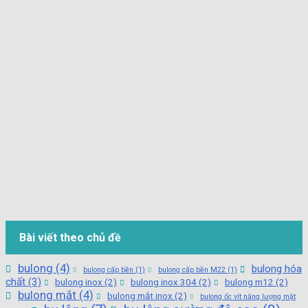
Bài viết theo chủ đề
bulong
(4)
bulong hóa
bulong cấp bền
(1)
bulong cấp bền M22
(1)
chất
(3)
bulong inox
(2)
bulong inox 304
(2)
bulong m12
(2)
bulong mắt
(4)
bulong mắt inox
(2)
bulong ốc vít năng lượng mặt