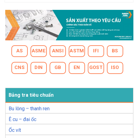
AS
ASME
ANSI
ASTM
IFI
BS
CNS
DIN
GB
EN
GOST
ISO
Bảng tra tiêu chuẩn
Bu lông – thanh ren
Ê cu – đai ốc
Ốc vít