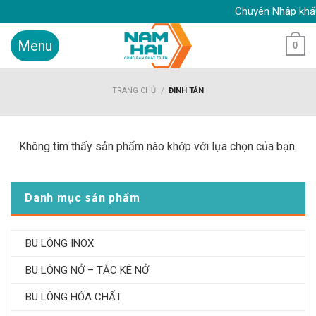
Skip
Chuyên Nhập khẩu Bu
to
content
0
/
TRANG CHỦ
ĐINH TÁN
Không tìm thấy sản phẩm nào khớp với lựa chọn của bạn.
Danh mục sản phẩm
BU LÔNG INOX
BU LÔNG NỞ – TẮC KÊ NỞ
BU LÔNG HÓA CHẤT