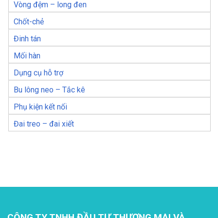
Vòng đệm – long đen
Chốt-chẻ
Đinh tán
Mối hàn
Dụng cụ hỗ trợ
Bu lông neo – Tắc kê
Phụ kiện kết nối
Đai treo – đai xiết
CÔNG TY TNHH ĐẦU TƯ THƯƠNG MẠI VÀ