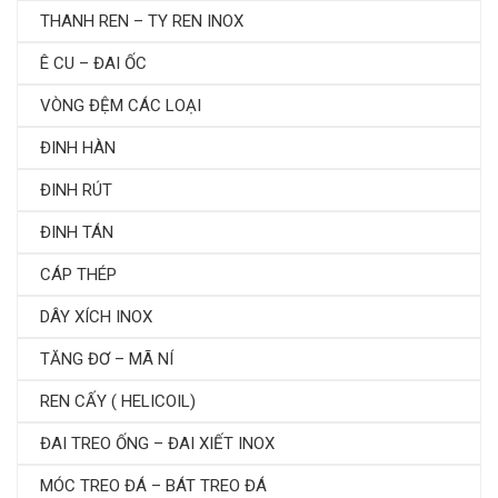
THANH REN – TY REN INOX
Ê CU – ĐAI ỐC
VÒNG ĐỆM CÁC LOẠI
ĐINH HÀN
ĐINH RÚT
ĐINH TÁN
CÁP THÉP
DÂY XÍCH INOX
TĂNG ĐƠ – MÃ NÍ
REN CẤY ( HELICOIL)
ĐAI TREO ỐNG – ĐAI XIẾT INOX
MÓC TREO ĐÁ – BÁT TREO ĐÁ