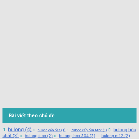
Bài viết theo chủ đề
bulong
(4)
bulong hóa
bulong cấp bền
(1)
bulong cấp bền M22
(1)
chất
(3)
bulong inox
(2)
bulong inox 304
(2)
bulong m12
(2)