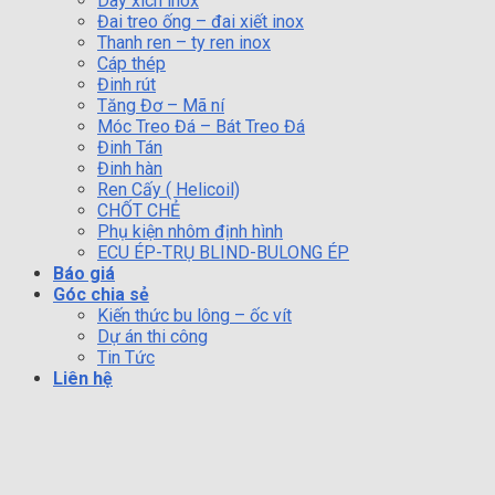
Dây xích inox
Đai treo ống – đai xiết inox
Thanh ren – ty ren inox
Cáp thép
Đinh rút
Tăng Đơ – Mã ní
Móc Treo Đá – Bát Treo Đá
Đinh Tán
Đinh hàn
Ren Cấy ( Helicoil)
CHỐT CHẺ
Phụ kiện nhôm định hình
ECU ÉP-TRỤ BLIND-BULONG ÉP
Báo giá
Góc chia sẻ
Kiến thức bu lông – ốc vít
Dự án thi công
Tin Tức
Liên hệ