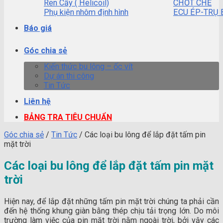
Ren Cấy ( Helicoil)
CHỐT CHẺ
Phụ kiện nhôm định hình
ECU ÉP-TRỤ 
Báo giá
Góc chia sẻ
Kiến thức bu lông – ốc vít
Dự án thi công
Tin Tức
Liên hệ
BẢNG TRA TIÊU CHUẨN
Góc chia sẻ
/
Tin Tức
/
Các loại bu lông để lắp đặt tấm pin
mặt trời
Các loại bu lông để lắp đặt tấm pin mặt
trời
Hiện nay, để lắp đặt những tấm pin mặt trời chúng ta phải cần
đến hệ thống khung giàn bằng thép chịu tải trọng lớn. Do môi
trường làm việc của pin mặt trời nằm ngoài trời, bởi vậy các