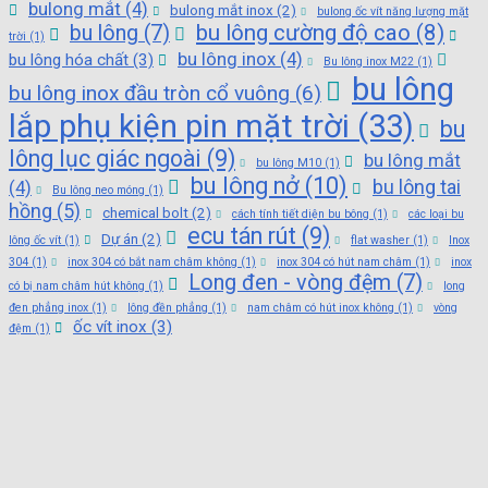
bulong mắt
(4)
bulong mắt inox
(2)
bulong ốc vít năng lượng mặt
bu lông cường độ cao
(8)
bu lông
(7)
trời
(1)
bu lông inox
(4)
bu lông hóa chất
(3)
Bu lông inox M22
(1)
bu lông
bu lông inox đầu tròn cổ vuông
(6)
lắp phụ kiện pin mặt trời
(33)
bu
lông lục giác ngoài
(9)
bu lông mắt
bu lông M10
(1)
bu lông nở
(10)
bu lông tai
(4)
Bu lông neo móng
(1)
hồng
(5)
chemical bolt
(2)
cách tính tiết diện bu bông
(1)
các loại bu
ecu tán rút
(9)
Dự án
(2)
lông ốc vít
(1)
flat washer
(1)
Inox
304
(1)
inox 304 có bắt nam châm không
(1)
inox 304 có hút nam châm
(1)
inox
Long đen - vòng đệm
(7)
có bị nam châm hút không
(1)
long
đen phẳng inox
(1)
lông đền phẳng
(1)
nam châm có hút inox không
(1)
vòng
ốc vít inox
(3)
đệm
(1)