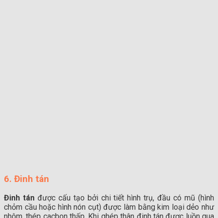
6. Đinh tán
Đinh tán
được cấu tạo bởi chi tiết hình trụ, đầu có mũ (hình
chỏm cầu hoặc hình nón cụt) được làm bằng kim loại dẻo như
nhôm, thép cacbon thấp. Khi ghép thân đinh tán được luồn qua