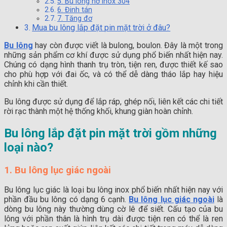
5. Bu lông nở inox 304
6. Đinh tán
7. Tăng đơ
Mua bu lông lắp đặt pin mặt trời ở đâu?
Bu lông
hay còn được viết là bulong, boulon. Đây là một trong
những sản phẩm cơ khí được sử dụng phổ biến nhất hiện nay.
Chúng có dạng hình thanh trụ tròn, tiện ren, được thiết kế sao
cho phù hợp với đai ốc, và có thể dễ dàng tháo lắp hay hiệu
chỉnh khi cần thiết.
Bu lông được sử dụng để lắp ráp, ghép nối, liên kết các chi tiết
rời rạc thành một hệ thống khối, khung giàn hoàn chỉnh.
Bu lông lắp đặt pin mặt trời gồm những
loại nào?
1. Bu lông lục giác ngoài
Bu lông lục giác là
loại bu lông inox phổ biến nhất hiện nay với
phần đầu bu lông có dạng 6 cạnh.
Bu lông lục giác ngoài
là
dòng bu lông này thường dùng cờ lê để siết. Cấu tạo của bu
lông với phần thân là hình trụ dài được tiện ren có thể là ren