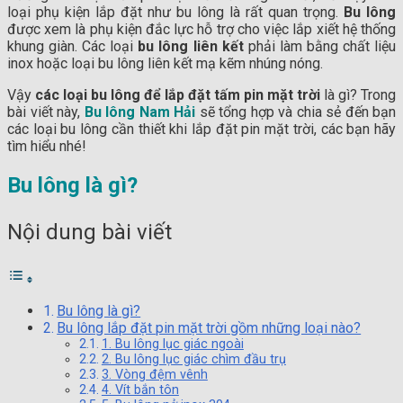
loại phụ kiện lắp đặt như bu lông là rất quan trọng.
Bu lông
được xem là phụ kiện đắc lực hỗ trợ cho việc lắp xiết hệ thống
khung giàn. Các loại
bu lông liên kết
phải làm bằng chất liệu
inox hoặc loại bu lông liên kết mạ kẽm nhúng nóng.
Vậy
các loại bu lông để lắp đặt tấm pin mặt trời
là gì? Trong
bài viết này,
Bu lông Nam Hải
sẽ tổng hợp và chia sẻ đến bạn
các loại bu lông cần thiết khi lắp đặt pin mặt trời, các bạn hãy
tìm hiểu nhé!
Bu lông là gì?
Nội dung bài viết
Bu lông là gì?
Bu lông lắp đặt pin mặt trời gồm những loại nào?
1. Bu lông lục giác ngoài
2. Bu lông lục giác chìm đầu trụ
3. Vòng đệm vênh
4. Vít bắn tôn