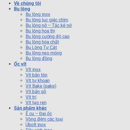
Về chúng tôi
Bu lông
Bu lông inox
Bu lông lục giác chìm
Bu lông nở – Tắc kê nở
Bu lông hoa thị
Bu lông cường độ cao
Bu lông hóa chất
Bu Lông Tự Cắt
Bu lông neo móng
Bu lông đồng
Ốc vít
Vít inox
Vít bắn tôn
Vít tự khoan
Vít Bake (pake)
Vít bắn gỗ
Vít trí
Vít tạo ren
Sản phẩm khác
Ê cu – Đai ốc
Vòng đệm các loại
Ubolt inox