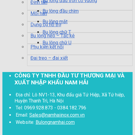
Bu lông đầu tròn cổ vuông
Đinh tán
Bu lông đầu chìm
Mối hàn
Bu lông mắt
Dụng cụ hỗ trợ
Bu lông chữ T
Bu lông neo – Tắc kê
Bu lông chữ U
Phụ kiện kết nối
Đai treo – đai xiết
CÔNG TY TNHH ĐẦU TƯ THƯƠNG MẠI VÀ
XUẤT NHẬP KHẨU NAM HẢI
Địa chỉ: Lô NV1-13, Khu đấu giá Tứ Hiệp, Xã Tứ hiệp,
Huyện Thanh Trì, Hà Nội
Tel: 0969.928.873 - 0384.182.796
Email:
Sales@namhaiinox.com.vn
Website:
Bulongnamhai.com