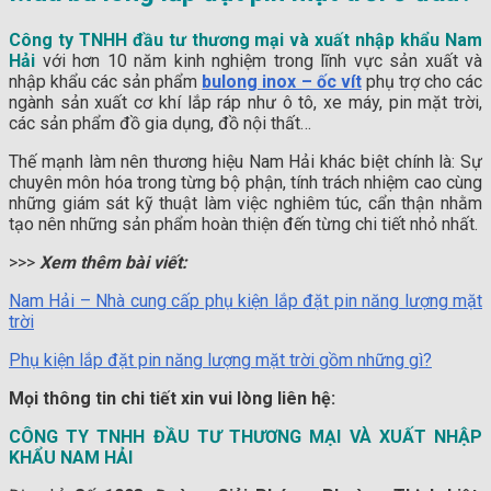
Công ty TNHH đầu tư thương mại và xuất nhập khẩu Nam
Hải
với hơn 10 năm kinh nghiệm trong lĩnh vực sản xuất và
nhập khẩu các sản phẩm
bulong inox – ốc vít
phụ trợ cho các
ngành sản xuất cơ khí lắp ráp như ô tô, xe máy, pin mặt trời,
các sản phẩm đồ gia dụng, đồ nội thất…
Thế mạnh làm nên thương hiệu Nam Hải khác biệt chính là: Sự
chuyên môn hóa trong từng bộ phận, tính trách nhiệm cao cùng
những giám sát kỹ thuật làm việc nghiêm túc, cẩn thận nhằm
tạo nên những sản phẩm hoàn thiện đến từng chi tiết nhỏ nhất.
>>>
Xem thêm bài viết:
Nam Hải – Nhà cung cấp phụ kiện lắp đặt pin năng lượng mặt
trời
Phụ kiện lắp đặt pin năng lượng mặt trời gồm những gì?
Mọi thông tin chi tiết xin vui lòng liên hệ:
CÔNG TY TNHH ĐẦU TƯ THƯƠNG MẠI VÀ XUẤT NHẬP
KHẨU NAM HẢI