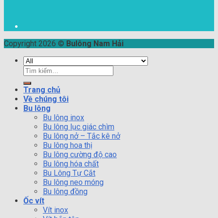
Copyright 2026 ©
Bulông Nam Hải
Tìm
kiếm:
Trang chủ
Về chúng tôi
Bu lông
Bu lông inox
Bu lông lục giác chìm
Bu lông nở – Tắc kê nở
Bu lông hoa thị
Bu lông cường độ cao
Bu lông hóa chất
Bu Lông Tự Cắt
Bu lông neo móng
Bu lông đồng
Ốc vít
Vít inox