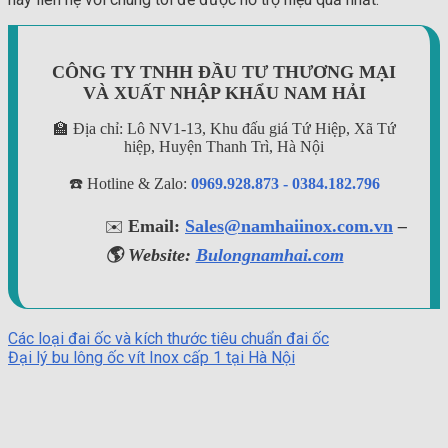
CÔNG TY TNHH ĐẦU TƯ THƯƠNG MẠI
VÀ XUẤT NHẬP KHẨU NAM HẢI
🏫 Địa chỉ: Lô NV1-13, Khu đấu giá Tứ Hiệp, Xã Tứ
hiệp, Huyện Thanh Trì, Hà Nội
☎️ Hotline & Zalo:
0969.928.873 - 0384.182.796
Email:
Sales@namhaiinox.com.vn
–
✉️
🌎 Website:
Bulongnamhai.com
Các loại đai ốc và kích thước tiêu chuẩn đai ốc
Đại lý bu lông ốc vít Inox cấp 1 tại Hà Nội