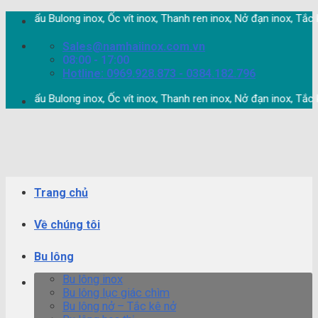
Skip
ẩu Bulong inox, Ốc vít inox, Thanh ren inox, Nở đạn inox, Tắc kê nở in
to
content
Sales@namhaiinox.com.vn
08:00 - 17:00
Hotline: 0969.928.873 - 0384.182.796
ẩu Bulong inox, Ốc vít inox, Thanh ren inox, Nở đạn inox, Tắc kê nở in
Trang chủ
Về chúng tôi
Bu lông
Bu lông inox
Bu lông lục giác chìm
Bu lông nở – Tắc kê nở