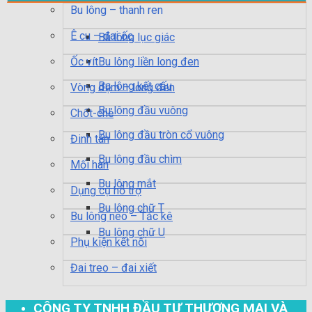
Bu lông – thanh ren
Ê cu – đai ốc
Bu lông lục giác
Ốc vít
Bu lông liền long đen
Bu lông kết cấu
Vòng đệm – long đen
Bu lông đầu vuông
Chốt-chẻ
Bu lông đầu tròn cổ vuông
Đinh tán
Bu lông đầu chìm
Mối hàn
Bu lông mắt
Dụng cụ hỗ trợ
Bu lông chữ T
Bu lông neo – Tắc kê
Bu lông chữ U
Phụ kiện kết nối
Đai treo – đai xiết
CÔNG TY TNHH ĐẦU TƯ THƯƠNG MẠI VÀ