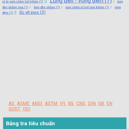
Long đen - vòng đệm
(7)
có bị nam châm hút không
(1)
long
đen phẳng inox
(1)
lông đền phẳng
(1)
nam châm có hút inox không
(1)
vòng
ốc vít inox
(3)
đệm
(1)
AS
ASME
ANSI
ASTM
IFI
BS
CNS
DIN
GB
EN
GOST
ISO
Bảng tra tiêu chuẩn