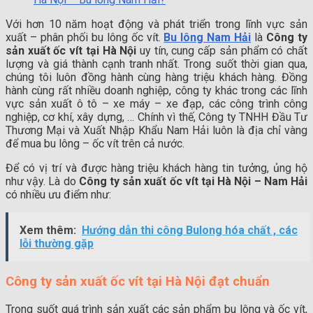
Với hơn 10 năm hoạt động và phát triển trong lĩnh vực sản
xuất – phân phối bu lông ốc vít.
Bu lông Nam Hải
là
Công ty
sản xuất ốc vít tại Hà Nội
uy tín, cung cấp sản phẩm có chất
lượng và giá thành cạnh tranh nhất. Trong suốt thời gian qua,
chúng tôi luôn đồng hành cùng hàng triệu khách hàng. Đồng
hành cùng rất nhiều doanh nghiệp, công ty khác trong các lĩnh
vực sản xuất ô tô – xe máy – xe đạp, các công trình công
nghiệp, cơ khí, xây dựng, … Chính vì thế, Công ty TNHH Đầu Tư
Thương Mại và Xuất Nhập Khẩu Nam Hải luôn là địa chỉ vàng
để mua bu lông – ốc vít trên cả nước.
Để có vị trí và được hàng triệu khách hàng tin tưởng, ủng hộ
như vậy. Là do
Công ty sản xuất ốc vít tại Hà Nội –
Nam Hải
có nhiều ưu điểm như:
Xem thêm:
Hướng dẫn thi công Bulong hóa chất , các
lỗi thường gặp
Công ty sản xuất ốc vít tại Hà Nội đạt chuẩn
Trong suốt quá trình sản xuất các sản phẩm bu lông và ốc vít,