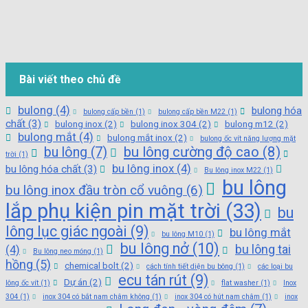
Bài viết theo chủ đề
bulong
(4)
bulong hóa
bulong cấp bền
(1)
bulong cấp bền M22
(1)
chất
(3)
bulong inox
(2)
bulong inox 304
(2)
bulong m12
(2)
bulong mắt
(4)
bulong mắt inox
(2)
bulong ốc vít năng lượng mặt
bu lông cường độ cao
(8)
bu lông
(7)
trời
(1)
bu lông inox
(4)
bu lông hóa chất
(3)
Bu lông inox M22
(1)
bu lông
bu lông inox đầu tròn cổ vuông
(6)
lắp phụ kiện pin mặt trời
(33)
bu
lông lục giác ngoài
(9)
bu lông mắt
bu lông M10
(1)
bu lông nở
(10)
bu lông tai
(4)
Bu lông neo móng
(1)
hồng
(5)
chemical bolt
(2)
cách tính tiết diện bu bông
(1)
các loại bu
ecu tán rút
(9)
Dự án
(2)
lông ốc vít
(1)
flat washer
(1)
Inox
304
(1)
inox 304 có bắt nam châm không
(1)
inox 304 có hút nam châm
(1)
inox