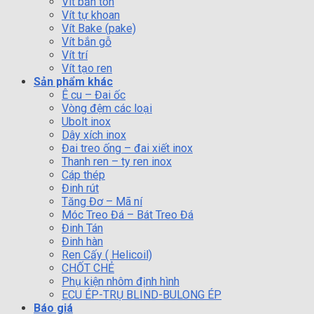
Vít bắn tôn
Vít tự khoan
Vít Bake (pake)
Vít bắn gỗ
Vít trí
Vít tạo ren
Sản phẩm khác
Ê cu – Đai ốc
Vòng đệm các loại
Ubolt inox
Dây xích inox
Đai treo ống – đai xiết inox
Thanh ren – ty ren inox
Cáp thép
Đinh rút
Tăng Đơ – Mã ní
Móc Treo Đá – Bát Treo Đá
Đinh Tán
Đinh hàn
Ren Cấy ( Helicoil)
CHỐT CHẺ
Phụ kiện nhôm định hình
ECU ÉP-TRỤ BLIND-BULONG ÉP
Báo giá