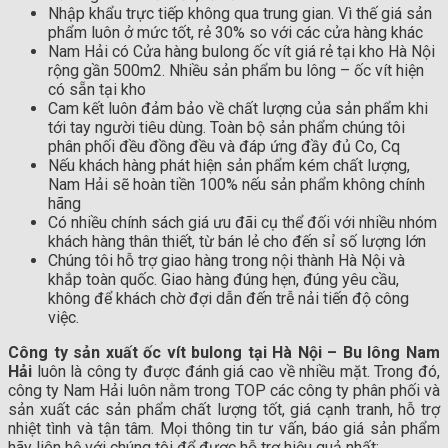
Nhập khẩu trực tiếp không qua trung gian. Vì thế giá sản
phẩm luôn ở mức tốt, rẻ 30% so với các cửa hàng khác
Nam Hải có Cửa hàng bulong ốc vít giá rẻ tại kho Hà Nội
rộng gần 500m2. Nhiều sản phẩm bu lông – ốc vít hiện
có sẵn tại kho
Cam kết luôn đảm bảo về chất lượng của sản phẩm khi
tới tay người tiêu dùng. Toàn bộ sản phẩm chúng tôi
phân phối đều đồng đều và đáp ứng đầy đủ Co, Cq
Nếu khách hàng phát hiện sản phẩm kém chất lượng,
Nam Hải sẽ hoàn tiền 100% nếu sản phẩm không chính
hãng
Có nhiều chính sách giá ưu đãi cụ thể đối với nhiều nhóm
khách hàng thân thiết, từ bán lẻ cho đến sỉ số lượng lớn
Chúng tôi hỗ trợ giao hàng trong nội thành Hà Nội và
khắp toàn quốc. Giao hàng đúng hẹn, đúng yêu cầu,
không để khách chờ đợi dẫn đến trễ nải tiến độ công
việc.
Công ty sản xuất ốc vít bulong tại Hà Nội
– Bu lông Nam
Hải
luôn là công ty được đánh giá cao về nhiều mặt. Trong đó,
công ty Nam Hải luôn nằm trong TOP các công ty phân phối và
sản xuất các sản phẩm chất lượng tốt, giá cạnh tranh, hỗ trợ
nhiệt tình và tận tâm. Mọi thông tin tư vấn, báo giá sản phẩm
hãy liên hệ với chúng tôi để được hỗ trợ hiệu quả nhất: