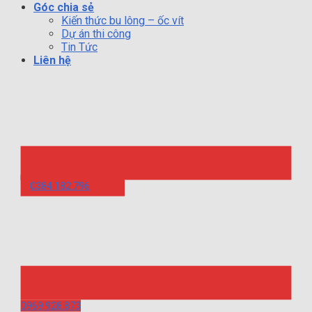
Góc chia sẻ
Kiến thức bu lông – ốc vít
Dự án thi công
Tin Tức
Liên hệ
0384.182.796
0969.928.873