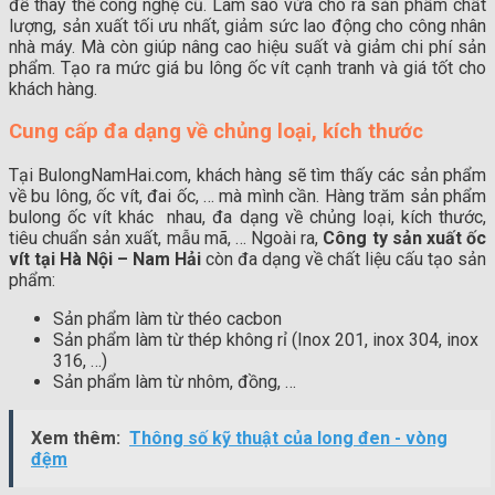
để thay thế công nghệ cũ. Làm sao vừa cho ra sản phẩm chất
lượng, sản xuất tối ưu nhất, giảm sức lao động cho công nhân
nhà máy. Mà còn giúp nâng cao hiệu suất và giảm chi phí sản
phẩm. Tạo ra mức giá bu lông ốc vít cạnh tranh và giá tốt cho
khách hàng.
Cung cấp đa dạng về chủng loại, kích thước
Tại BulongNamHai.com, khách hàng sẽ tìm thấy các sản phẩm
về bu lông, ốc vít, đai ốc, … mà mình cần. Hàng trăm sản phẩm
bulong ốc vít khác nhau, đa dạng về chủng loại, kích thước,
tiêu chuẩn sản xuất, mẫu mã, … Ngoài ra,
Công ty sản xuất ốc
vít tại Hà Nội
– Nam Hải
còn đa dạng về chất liệu cấu tạo sản
phẩm:
Sản phẩm làm từ théo cacbon
Sản phẩm làm từ thép không rỉ (Inox 201, inox 304, inox
316, …)
Sản phẩm làm từ nhôm, đồng, …
Xem thêm:
Thông số kỹ thuật của long đen - vòng
đệm