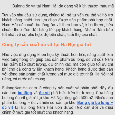
Bulong ốc vít tại Nam Hải đa dạng về kích thước, mẫu mã,
Tùy vào nhu cầu sử dụng, chúng tôi sẽ tư vấn cụ thể và hỗ trợ
khách hàng nhiệt tình lựa chọn được sản phẩm phù hợp nhất.
Nam Hải sản xuất bu lông ốc vít theo bản vẽ, kích thước, tiêu
chuẩn theo đơn đặt hàng từ quý khách hàng. Nhằm đảm bảo
tốt nhất về sự phù hợp, độ bền chắc, tuổi thọ cao nhất.
Công ty sản xuất ốc vít tại Hà Nội giá tốt
Nhờ việc ứng dụng khoa học kỹ thuật tiên tiến, năng suất làm
việc tăng hông chỉ giúp các sản phẩm bu lông, ốc vít của Nam
Hải đảm bảo chất lượng, độ chính xác, mà còn giúp tối ưu chi
phí cho cả công ty lẫn khách hàng. Khách hàng được tiếp cận
với dòng sản phẩm chất lượng với mức giá tốt nhất Hà Nội nói
riêng, cả nước nói chung.
BulongNamHai.com là công ty sản xuất và phân phối đầy đủ
các loại
bu lông
và
ốc vít
phổ biến trên thị trường. Cửa hàng
bulong ốc vít giá rẻ tại kho Hà Nội rộng gần 500m2. Nhiều sản
phẩm bu lông – ốc vít hiện có sẵn tại kho.
Bảng giá bu long –
ốc vít
tại Bu lông Nam Hải luôn được TGĐ cân đối và điều
chỉnh ở mức giá tốt nhất cho khách hàng.