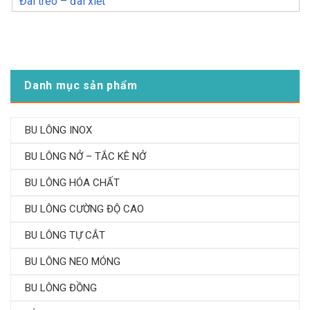
Đai treo – đai xiết
Danh mục sản phẩm
BU LÔNG INOX
BU LÔNG NỞ – TẮC KÊ NỞ
BU LÔNG HÓA CHẤT
BU LÔNG CƯỜNG ĐỘ CAO
BU LÔNG TỰ CẮT
BU LÔNG NEO MÓNG
BU LÔNG ĐỒNG