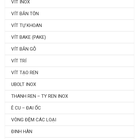
VÍT INOX
VÍT BẮN TÔN
VÍT TỰ KHOAN
VÍT BAKE (PAKE)
VÍT BẮN GỖ
VÍT TRÍ
VÍT TẠO REN
UBOLT INOX
THANH REN – TY REN INOX
Ê CU – ĐAI ỐC
VÒNG ĐỆM CÁC LOẠI
ĐINH HÀN