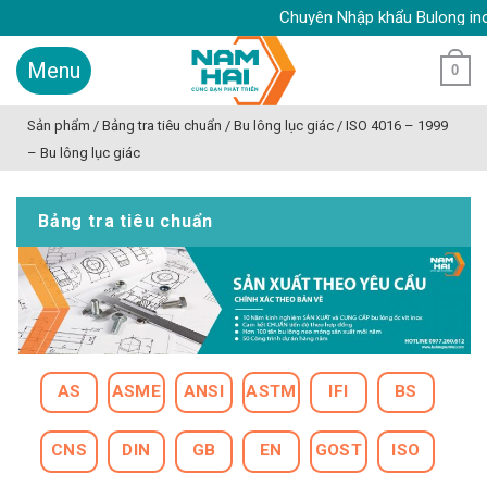
Skip
Chuyên Nhập khẩu Bulong inox, Ốc
to
content
0
Sản phẩm
/
Bảng tra tiêu chuẩn
/
Bu lông lục giác
/
ISO 4016 – 1999
– Bu lông lục giác
Bảng tra tiêu chuẩn
AS
ASME
ANSI
ASTM
IFI
BS
CNS
DIN
GB
EN
GOST
ISO