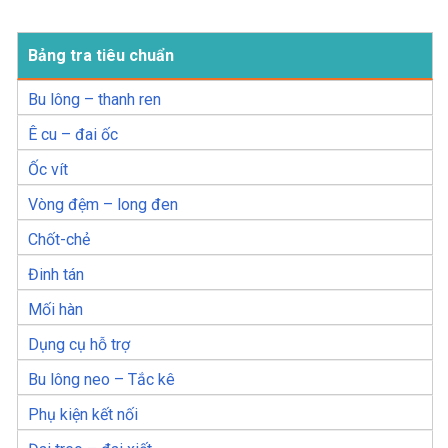
Bảng tra tiêu chuẩn
Bu lông – thanh ren
Ê cu – đai ốc
Ốc vít
Vòng đệm – long đen
Chốt-chẻ
Đinh tán
Mối hàn
Dụng cụ hỗ trợ
Bu lông neo – Tắc kê
Phụ kiện kết nối