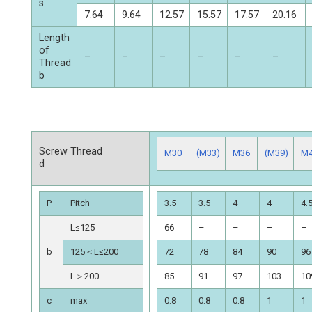
s
7.64
9.64
12.57
15.57
17.57
20.16
Length
of
–
–
–
–
–
–
Thread
b
Screw Thread
M30
(M33)
M36
(M39)
M
d
P
Pitch
3.5
3.5
4
4
4.
L≤125
66
–
–
–
–
b
125＜L≤200
72
78
84
90
96
L＞200
85
91
97
103
10
c
max
0.8
0.8
0.8
1
1