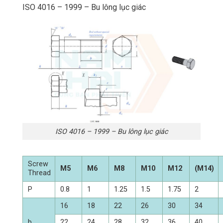
ISO 4016 – 1999 – Bu lông lục giác
ISO 4016 – 1999 – Bu lông lục giác
Screw
M5
M6
M8
M10
M12
(M14)
Thread
P
0.8
1
1.25
1.5
1.75
2
16
18
22
26
30
34
b
22
24
28
32
36
40