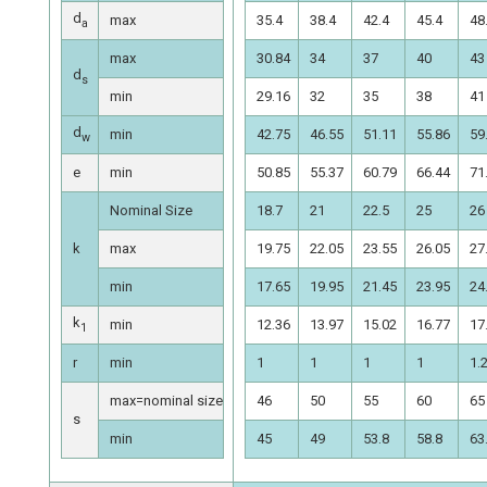
d
max
35.4
38.4
42.4
45.4
48
a
max
30.84
34
37
40
43
d
s
min
29.16
32
35
38
41
d
min
42.75
46.55
51.11
55.86
59
w
e
min
50.85
55.37
60.79
66.44
71
Nominal Size
18.7
21
22.5
25
26
k
max
19.75
22.05
23.55
26.05
27
min
17.65
19.95
21.45
23.95
24
k
min
12.36
13.97
15.02
16.77
17
1
r
min
1
1
1
1
1.
max=nominal size
46
50
55
60
65
s
min
45
49
53.8
58.8
63