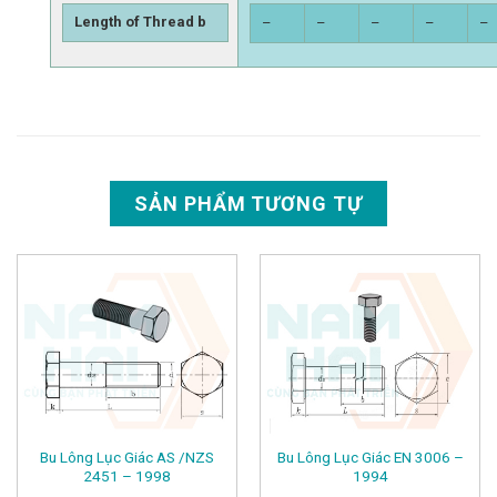
Length of Thread b
–
–
–
–
–
SẢN PHẨM TƯƠNG TỰ
Bu Lông Lục Giác AS /NZS
Bu Lông Lục Giác EN 3006 –
2451 – 1998
1994