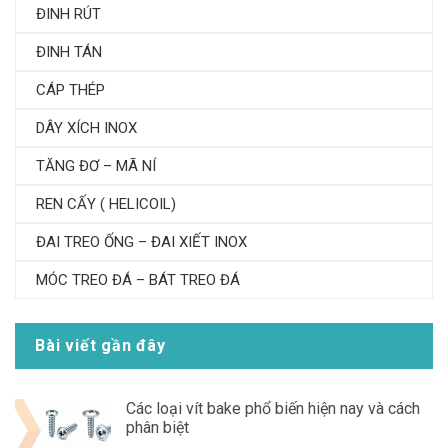
ĐINH RÚT
ĐINH TÁN
CÁP THÉP
DÂY XÍCH INOX
TĂNG ĐƠ – MÃ NÍ
REN CẤY ( HELICOIL)
ĐAI TREO ỐNG – ĐAI XIẾT INOX
MÓC TREO ĐÁ – BÁT TREO ĐÁ
Bài viết gần đây
Các loại vít bake phổ biến hiện nay và cách
phân biệt