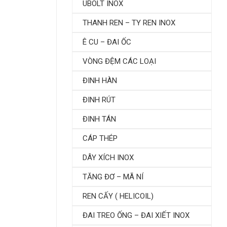
Bu Lông Lục Giác GB
Bu Lông Lục Giác G
UBOLT INOX
24 – 1976
/T 29.2 – 1988
THANH REN – TY REN INOX
Ê CU – ĐAI ỐC
VÒNG ĐỆM CÁC LOẠI
ĐINH HÀN
ĐINH RÚT
ĐINH TÁN
CÁP THÉP
DÂY XÍCH INOX
TĂNG ĐƠ – MÃ NÍ
REN CẤY ( HELICOIL)
ĐAI TREO ỐNG – ĐAI XIẾT INOX