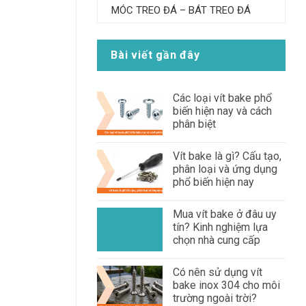
MÓC TREO ĐÁ – BÁT TREO ĐÁ
Bài viết gần đây
Các loại vít bake phổ
biến hiện nay và cách
phân biệt
Vít bake là gì? Cấu tạo,
phân loại và ứng dụng
phổ biến hiện nay
Mua vít bake ở đâu uy
tín? Kinh nghiệm lựa
chọn nhà cung cấp
Có nên sử dụng vít
bake inox 304 cho môi
trường ngoài trời?