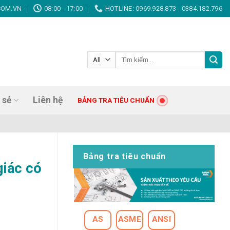
x, Vít trí, Vít gỗ, Giá tốt nhất, Chất lượng hàng đầu!
COM.VN
08:00 - 17:00
HOTLINE: 0969.928.873 - 0384.182.796
Tìm
kiếm:
 sẻ
Liên hệ
BẢNG TRA TIÊU CHUẨN
Bảng tra tiêu chuẩn
giác có
AS
ASME
ANSI