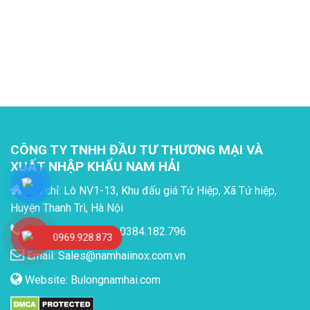
CÔNG TY TNHH ĐẦU TƯ THƯƠNG MẠI VÀ
XUẤT NHẬP KHẨU NAM HẢI
Địa chỉ: Lô NV1-13, Khu đấu giá Tứ Hiệp, Xã Tứ hiệp,
Huyện Thanh Trì, Hà Nội
Tel: 0969.928.873 - 0384.182.796
0969.928.873
Email:
Sales@namhaiinox.com.vn
Website:
Bulongnamhai.com