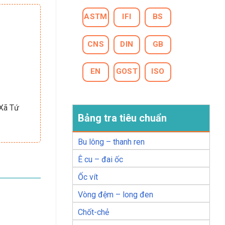
ASTM
IFI
BS
CNS
DIN
GB
EN
GOST
ISO
 Xã Tứ
Bảng tra tiêu chuẩn
Bu lông – thanh ren
Ê cu – đai ốc
Ốc vít
Vòng đệm – long đen
Chốt-chẻ