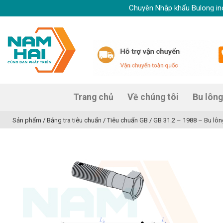
Skip
Chuyên Nhập khẩu Bulong inox, Ốc 
to
content
Trang chủ
Về chúng tôi
Bu lông
Sản phẩm
/
Bảng tra tiêu chuẩn
/
Tiêu chuẩn GB
/
GB 31.2 – 1988 – Bu lông