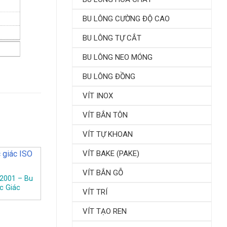
BU LÔNG CƯỜNG ĐỘ CAO
BU LÔNG TỰ CẮT
BU LÔNG NEO MÓNG
BU LÔNG ĐỒNG
VÍT INOX
VÍT BẮN TÔN
VÍT TỰ KHOAN
VÍT BAKE (PAKE)
VÍT BẮN GỖ
 2001 – Bu
c Giác
VÍT TRÍ
VÍT TẠO REN