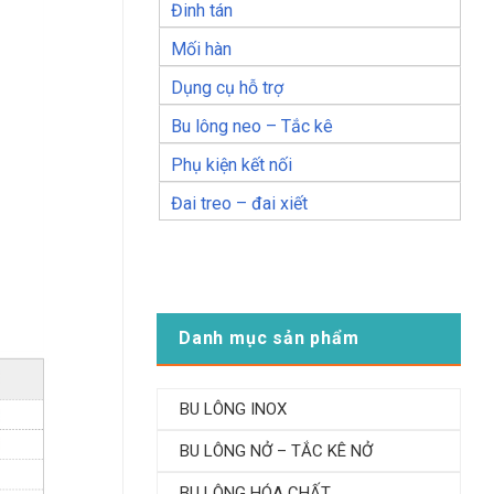
Đinh tán
Mối hàn
Dụng cụ hỗ trợ
Bu lông neo – Tắc kê
Phụ kiện kết nối
Đai treo – đai xiết
Danh mục sản phẩm
BU LÔNG INOX
BU LÔNG NỞ – TẮC KÊ NỞ
BU LÔNG HÓA CHẤT