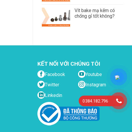
Vít bake mạ kẽm có
chống gỉ tốt không?
KẾT NỐI VỚI CHÚNG TÔI
Facebook
Youtube
Twitter
Instagram
Linkedin
0384.182.796