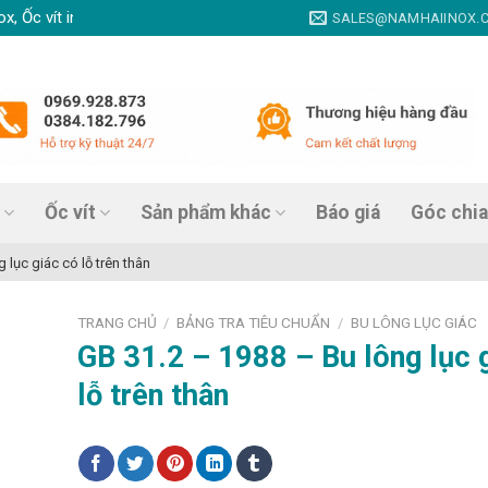
vít inox, Thanh ren inox, Nở đạn inox, Tắc kê nở inox, Vít tự khoan ino
SALES@NAMHAIINOX.
Ốc vít
Sản phẩm khác
Báo giá
Góc chia
 lục giác có lỗ trên thân
TRANG CHỦ
BẢNG TRA TIÊU CHUẨN
BU LÔNG LỤC GIÁC
/
/
GB 31.2 – 1988 – Bu lông lục 
lỗ trên thân