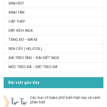
ĐINH RÚT
ĐINH TÁN
CÁP THÉP
DÂY XÍCH INOX
TĂNG ĐƠ – MÃ NÍ
REN CẤY ( HELICOIL)
ĐAI TREO ỐNG – ĐAI XIẾT INOX
MÓC TREO ĐÁ – BÁT TREO ĐÁ
Bài viết gần đây
Các loại vít bake phổ biến hiện nay và cách
phân biệt