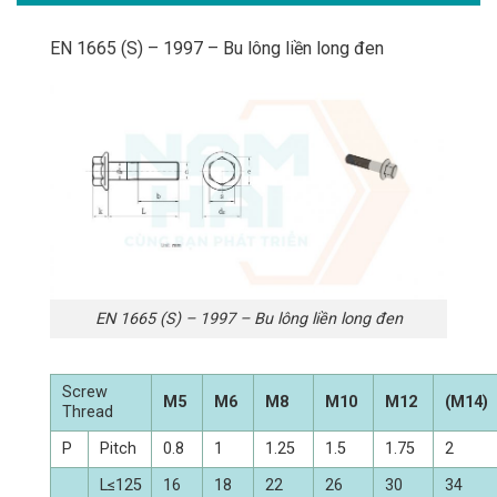
EN 1665 (S) – 1997 – Bu lông liền long đen
EN 1665 (S) – 1997 – Bu lông liền long đen
Screw
M5
M6
M8
M10
M12
(M14)
Thread
P
Pitch
0.8
1
1.25
1.5
1.75
2
L≤125
16
18
22
26
30
34