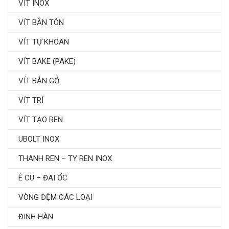
VÍT INOX
VÍT BẮN TÔN
VÍT TỰ KHOAN
VÍT BAKE (PAKE)
VÍT BẮN GỖ
VÍT TRÍ
VÍT TẠO REN
UBOLT INOX
THANH REN – TY REN INOX
Ê CU – ĐAI ỐC
VÒNG ĐỆM CÁC LOẠI
ĐINH HÀN