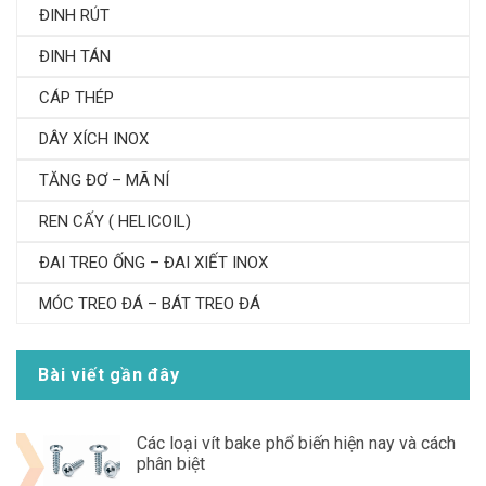
ĐINH RÚT
ĐINH TÁN
CÁP THÉP
DÂY XÍCH INOX
TĂNG ĐƠ – MÃ NÍ
REN CẤY ( HELICOIL)
ĐAI TREO ỐNG – ĐAI XIẾT INOX
MÓC TREO ĐÁ – BÁT TREO ĐÁ
Bài viết gần đây
Các loại vít bake phổ biến hiện nay và cách
phân biệt