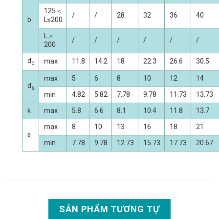
125＜
/
/
28
32
36
40
b
L≤200
L＞
/
/
/
/
/
/
200
d
max
11.8
14.2
18
22.3
26.6
30.5
c
max
5
6
8
10
12
14
d
s
min
4.82
5.82
7.78
9.78
11.73
13.73
k
max
5.8
6.6
8.1
10.4
11.8
13.7
max
8
10
13
16
18
21
s
min
7.78
9.78
12.73
15.73
17.73
20.67
SẢN PHẨM TƯƠNG TỰ