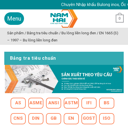
Skip
Chuyên Nhập khẩu Bulong inox, Ốc vít in
to
content
0
Sản phẩm
/
Bảng tra tiêu chuẩn
/
Bu lông liền long đen
/
EN 1665 (S)
– 1997 – Bu lông liền long đen
Bảng tra tiêu chuẩn
AS
ASME
ANSI
ASTM
IFI
BS
CNS
DIN
GB
EN
GOST
ISO