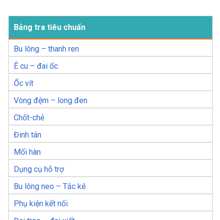
Bảng tra tiêu chuẩn
Bu lông – thanh ren
Ê cu – đai ốc
Ốc vít
Vòng đệm – long đen
Chốt-chẻ
Đinh tán
Mối hàn
Dụng cụ hỗ trợ
Bu lông neo – Tắc kê
Phụ kiện kết nối