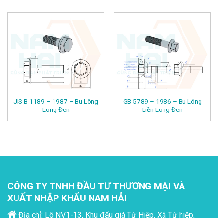
JIS B 1189 – 1987 – Bu Lông
GB 5789 – 1986 – Bu Lông
Long Đen
Liền Long Đen
CÔNG TY TNHH ĐẦU TƯ THƯƠNG MẠI VÀ
XUẤT NHẬP KHẨU NAM HẢI
Địa chỉ: Lô NV1-13, Khu đấu giá Tứ Hiệp, Xã Tứ hiệp,