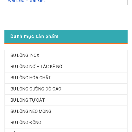
Đai treo – đai xiết
Danh mục sản phẩm
BU LÔNG INOX
BU LÔNG NỞ – TẮC KÊ NỞ
BU LÔNG HÓA CHẤT
BU LÔNG CƯỜNG ĐỘ CAO
BU LÔNG TỰ CẮT
BU LÔNG NEO MÓNG
BU LÔNG ĐỒNG