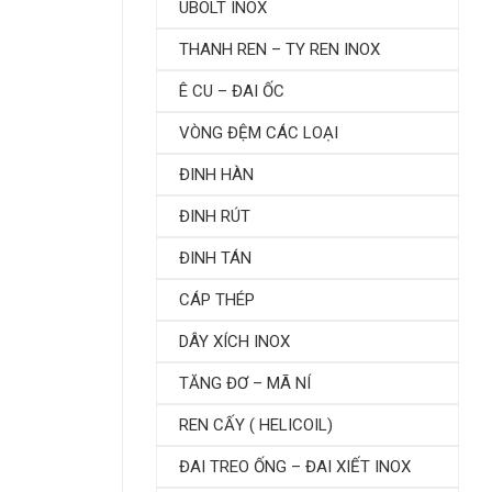
UBOLT INOX
THANH REN – TY REN INOX
Ê CU – ĐAI ỐC
VÒNG ĐỆM CÁC LOẠI
ĐINH HÀN
ĐINH RÚT
ĐINH TÁN
CÁP THÉP
DÂY XÍCH INOX
TĂNG ĐƠ – MÃ NÍ
REN CẤY ( HELICOIL)
ĐAI TREO ỐNG – ĐAI XIẾT INOX