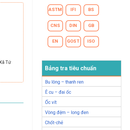
ASTM
IFI
BS
CNS
DIN
GB
EN
GOST
ISO
 Xã Tứ
Bảng tra tiêu chuẩn
Bu lông – thanh ren
Ê cu – đai ốc
Ốc vít
Vòng đệm – long đen
Chốt-chẻ