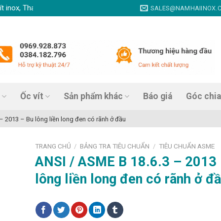
, Thanh ren inox, Nở đạn inox, Tắc kê nở inox, Vít tự khoan inox, Vít 
SALES@NAMHAIINOX.
Ốc vít
Sản phẩm khác
Báo giá
Góc chia
– 2013 – Bu lông liền long đen có rãnh ở đầu
TRANG CHỦ
BẢNG TRA TIÊU CHUẨN
TIÊU CHUẨN ASME
/
/
ANSI / ASME B 18.6.3 – 2013 
lông liền long đen có rãnh ở đ