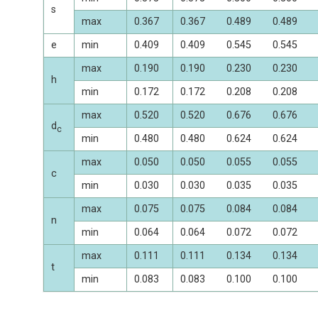
s
max
0.367
0.367
0.489
0.489
e
min
0.409
0.409
0.545
0.545
max
0.190
0.190
0.230
0.230
h
min
0.172
0.172
0.208
0.208
max
0.520
0.520
0.676
0.676
d
c
min
0.480
0.480
0.624
0.624
max
0.050
0.050
0.055
0.055
c
min
0.030
0.030
0.035
0.035
max
0.075
0.075
0.084
0.084
n
min
0.064
0.064
0.072
0.072
max
0.111
0.111
0.134
0.134
t
min
0.083
0.083
0.100
0.100