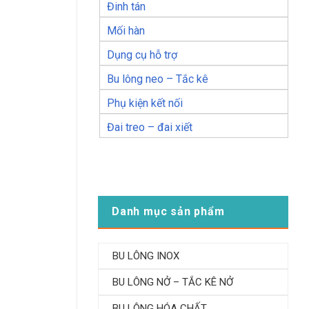
Đinh tán
Mối hàn
Dụng cụ hỗ trợ
Bu lông neo – Tắc kê
Phụ kiện kết nối
Đai treo – đai xiết
Danh mục sản phẩm
BU LÔNG INOX
BU LÔNG NỞ – TẮC KÊ NỞ
BU LÔNG HÓA CHẤT