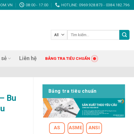
trí, Vít gỗ, Giá tốt nhất, Chất lượng hàng đầu!
COM.VN
08:00 - 17:00
HOTLINE: 0969.928.873 - 0384.182.796
Tìm
kiếm:
 sẻ
Liên hệ
BẢNG TRA TIÊU CHUẨN
Bảng tra tiêu chuẩn
– Bu
ầu
AS
ASME
ANSI