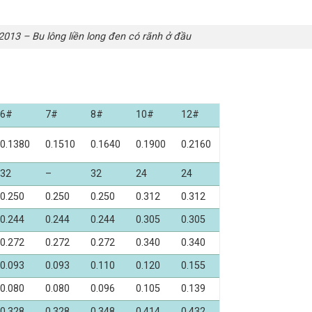
013 – Bu lông liền long đen có rãnh ở đầu
6#
7#
8#
10#
12#
0.1380
0.1510
0.1640
0.1900
0.2160
32
–
32
24
24
0.250
0.250
0.250
0.312
0.312
0.244
0.244
0.244
0.305
0.305
0.272
0.272
0.272
0.340
0.340
0.093
0.093
0.110
0.120
0.155
0.080
0.080
0.096
0.105
0.139
0.328
0.328
0.348
0.414
0.432