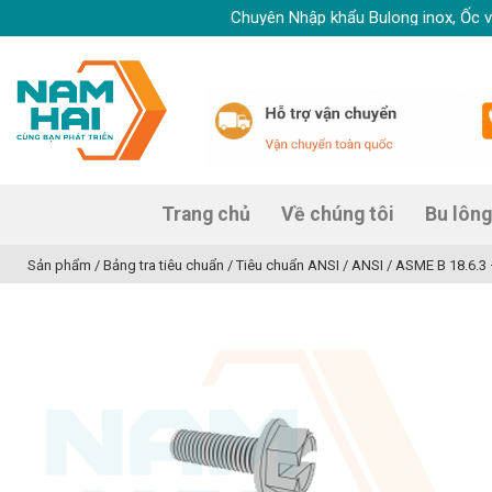
Skip
Chuyên Nhập khẩu Bulong inox, Ốc vít inox
to
content
Trang chủ
Về chúng tôi
Bu lông
Sản phẩm
/
Bảng tra tiêu chuẩn
/
Tiêu chuẩn ANSI
/
ANSI / ASME B 18.6.3 