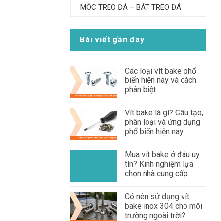
MÓC TREO ĐÁ – BÁT TREO ĐÁ
Bài viết gần đây
Các loại vít bake phổ
biến hiện nay và cách
phân biệt
Vít bake là gì? Cấu tạo,
phân loại và ứng dụng
phổ biến hiện nay
Mua vít bake ở đâu uy
tín? Kinh nghiệm lựa
chọn nhà cung cấp
Có nên sử dụng vít
bake inox 304 cho môi
trường ngoài trời?