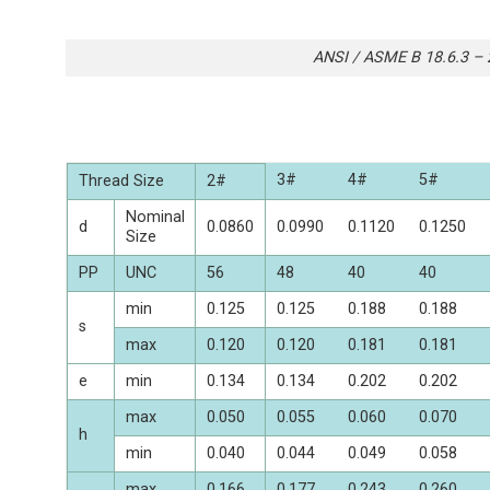
ANSI / ASME B 18.6.3 – 2
3#
4#
5#
Thread Size
2#
Nominal
d
0.0860
0.0990
0.1120
0.1250
Size
PP
UNC
56
48
40
40
min
0.125
0.125
0.188
0.188
s
max
0.120
0.120
0.181
0.181
e
min
0.134
0.134
0.202
0.202
max
0.050
0.055
0.060
0.070
h
min
0.040
0.044
0.049
0.058
max
0.166
0.177
0.243
0.260