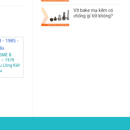
Vít bake mạ kẽm có
chống gỉ tốt không?
SME B
M – 1979
u Lông Kết
u
ANSI/ASME B 18.2.6 –
ANSI/ASME B
2003 – Bu Lông Kết
18.2.3.1M – 2005 – B
Cấu
Lông Lục Giác