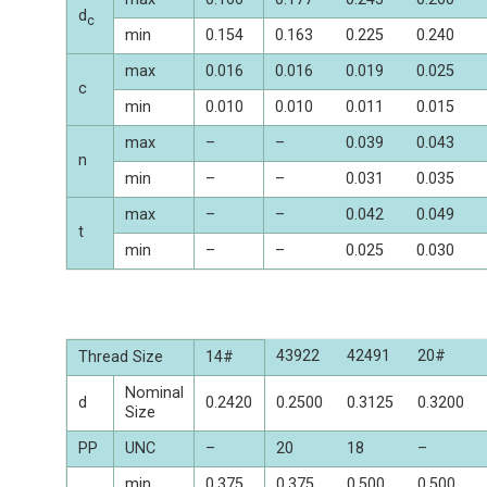
d
c
min
0.154
0.163
0.225
0.240
max
0.016
0.016
0.019
0.025
c
min
0.010
0.010
0.011
0.015
max
–
–
0.039
0.043
n
min
–
–
0.031
0.035
max
–
–
0.042
0.049
t
min
–
–
0.025
0.030
43922
42491
20#
Thread Size
14#
Nominal
d
0.2420
0.2500
0.3125
0.3200
Size
PP
UNC
–
20
18
–
min
0.375
0.375
0.500
0.500