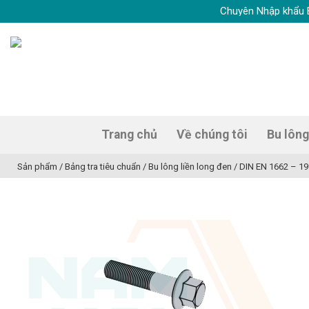
Skip
Chuyên Nhập khẩu Bulong
to
content
Trang chủ
Về chúng tôi
Bu lông
Sản phẩm
/
Bảng tra tiêu chuẩn
/
Bu lông liền long đen
/
DIN EN 1662 – 19