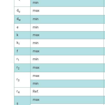
min
d
max
u
d
min
w
e
min
k
max
k
min
1
f
max
r
min
1
r
max
2
max
r
3
min
r
Ref.
4
max
s