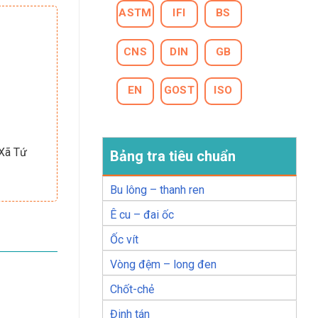
ASTM
IFI
BS
CNS
DIN
GB
EN
GOST
ISO
 Xã Tứ
Bảng tra tiêu chuẩn
Bu lông – thanh ren
Ê cu – đai ốc
Ốc vít
Vòng đệm – long đen
Chốt-chẻ
Đinh tán