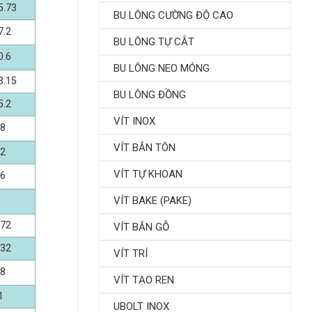
5.73
BU LÔNG CƯỜNG ĐỘ CAO
7.2
BU LÔNG TỰ CẮT
0.6
BU LÔNG NEO MÓNG
3.15
BU LÔNG ĐỒNG
5.2
VÍT INOX
.8
VÍT BẮN TÔN
.2
VÍT TỰ KHOAN
.6
VÍT BAKE (PAKE)
.72
VÍT BẮN GỖ
.32
VÍT TRÍ
.8
VÍT TẠO REN
1
UBOLT INOX