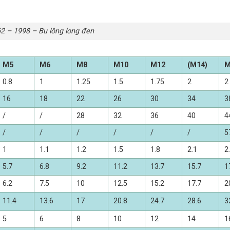
2 – 1998 – Bu lông long đen
M5
M6
M8
M10
M12
(M14)
M
0.8
1
1.25
1.5
1.75
2
2
16
18
22
26
30
34
3
/
/
28
32
36
40
4
/
/
/
/
/
/
5
1
1.1
1.2
1.5
1.8
2.1
2
5.7
6.8
9.2
11.2
13.7
15.7
1
6.2
7.5
10
12.5
15.2
17.7
2
11.4
13.6
17
20.8
24.7
28.6
3
5
6
8
10
12
14
1