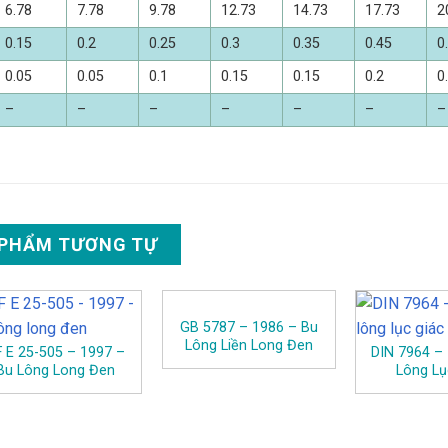
6.78
7.78
9.78
12.73
14.73
17.73
2
0.15
0.2
0.25
0.3
0.35
0.45
0
0.05
0.05
0.1
0.15
0.15
0.2
0
–
–
–
–
–
–
–
 PHẨM TƯƠNG TỰ
GB 5787 – 1986 – Bu
Lông Liền Long Đen
 E 25-505 – 1997 –
DIN 7964 –
Bu Lông Long Đen
Lông Lụ