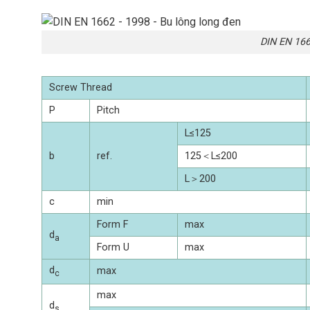
DIN EN 166
Screw Thread
P
Pitch
L≤125
b
ref.
125＜L≤200
L＞200
c
min
Form F
max
d
a
Form U
max
d
max
c
max
d
s