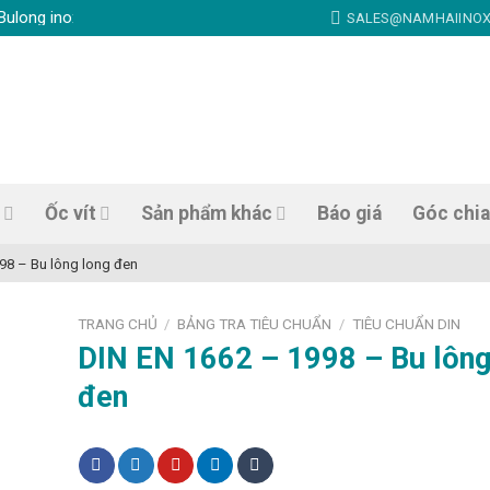
 inox, Ốc vít inox, Thanh ren inox, Nở đạn inox, Tắc kê nở inox, Vít tự
SALES@NAMHAIINOX
Ốc vít
Sản phẩm khác
Báo giá
Góc chia
98 – Bu lông long đen
TRANG CHỦ
BẢNG TRA TIÊU CHUẨN
TIÊU CHUẨN DIN
/
/
DIN EN 1662 – 1998 – Bu lông
đen