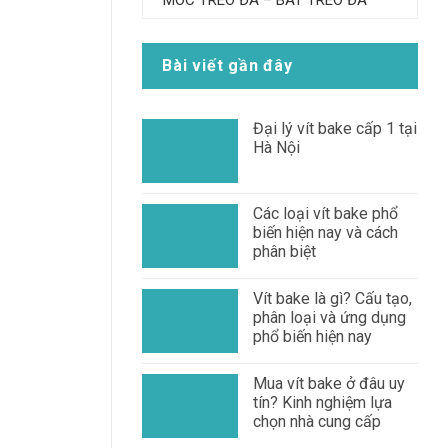
MÓC TREO ĐÁ – BÁT TREO ĐÁ
DIN 6922 – 1983 – Bu
DIN 7999 – 1983 – B
Lông Liền Long Đen
Lông Lục Giác
Bài viết gần đây
Đại lý vít bake cấp 1 tại
Hà Nội
Các loại vít bake phổ
biến hiện nay và cách
phân biệt
Vít bake là gì? Cấu tạo,
phân loại và ứng dụng
phổ biến hiện nay
Mua vít bake ở đâu uy
tín? Kinh nghiệm lựa
chọn nhà cung cấp