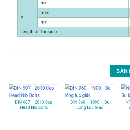
min
max
V
min
Length of Thread b
SẢN
DIN 607 – 2010 Cup
DIN 960 – 1990 – Bu
NF
Head Nib Bolts
Lông Lục Giác