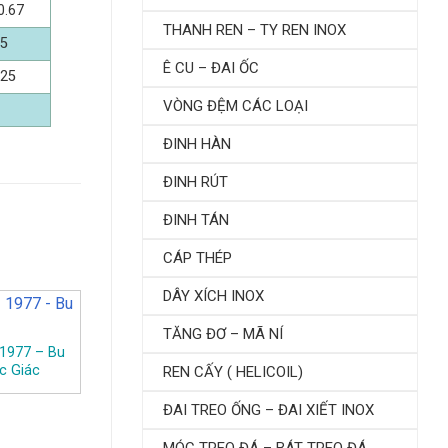
0.67
THANH REN – TY REN INOX
.5
Ê CU – ĐAI ỐC
.25
VÒNG ĐỆM CÁC LOẠI
ĐINH HÀN
ĐINH RÚT
ĐINH TÁN
CÁP THÉP
DÂY XÍCH INOX
TĂNG ĐƠ – MÃ NÍ
 1977 – Bu
c Giác
REN CẤY ( HELICOIL)
ĐAI TREO ỐNG – ĐAI XIẾT INOX