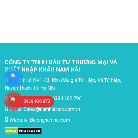
CÔNG TY TNHH ĐẦU TƯ THƯƠNG MẠI VÀ
XUẤT NHẬP KHẨU NAM HẢI
Địa chỉ: Lô NV1-13, Khu đấu giá Tứ Hiệp, Xã Tứ hiệp,
Huyện Thanh Trì, Hà Nội
Tel: 0969.928.873 - 0384.182.796
0969.928.873
Email:
Sales@namhaiinox.com.vn
Website:
Bulongnamhai.com