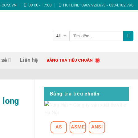
 khoan inox, Vít trí, Vít gỗ, Giá tốt nhất, Chất lượng hàng đầu!
.COM.VN
08:00 - 17:00
HOTLINE: 0969.928.873 - 0384.182.796
Tìm
kiếm:
 sẻ
Liên hệ
BẢNG TRA TIÊU CHUẨN
Bảng tra tiêu chuẩn
 long
AS
ASME
ANSI