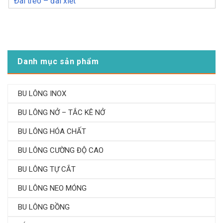
Đai treo – đai xiết
Danh mục sản phẩm
BU LÔNG INOX
BU LÔNG NỞ – TẮC KÊ NỞ
BU LÔNG HÓA CHẤT
BU LÔNG CƯỜNG ĐỘ CAO
BU LÔNG TỰ CẮT
BU LÔNG NEO MÓNG
BU LÔNG ĐỒNG