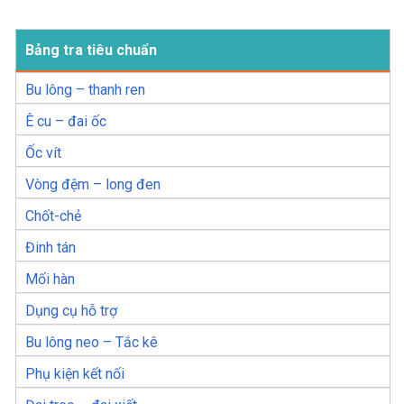
Bảng tra tiêu chuẩn
Bu lông – thanh ren
Ê cu – đai ốc
Ốc vít
Vòng đệm – long đen
Chốt-chẻ
Đinh tán
Mối hàn
Dụng cụ hỗ trợ
Bu lông neo – Tắc kê
Phụ kiện kết nối