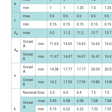
a
min
1
1
1.25
1.5
1.25
max
0.6
0.6
0.6
0.6
0.6
c
min
0.15
0.15
0.15
0.15
0.15
d
max
9.2
11.2
11.2
13.7
13.7
a
Gread
min
11.63
14.63
14.63
16.63
16.6
A
d
w
Gread
min
11.47
14.47
14.47
16.47
16.4
B
Gread
min
14.38
17.77
17.77
20.03
20.0
A
e
Gread
min
14.2
17.59
17.59
19.85
19.8
B
Nominal Size
5.3
6.4
6.4
7.5
7.5
max
5.45
6.58
6.58
7.68
7.68
Gread
A
k
min
5.15
6.22
6.22
7.32
7.32