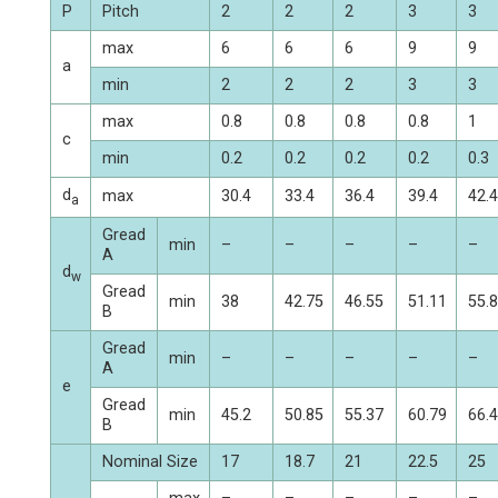
P
Pitch
2
2
2
3
3
max
6
6
6
9
9
a
min
2
2
2
3
3
max
0.8
0.8
0.8
0.8
1
c
min
0.2
0.2
0.2
0.2
0.3
d
max
30.4
33.4
36.4
39.4
42.4
a
Gread
min
–
–
–
–
–
A
d
w
Gread
min
38
42.75
46.55
51.11
55.
B
Gread
min
–
–
–
–
–
A
e
Gread
min
45.2
50.85
55.37
60.79
66.
B
Nominal Size
17
18.7
21
22.5
25