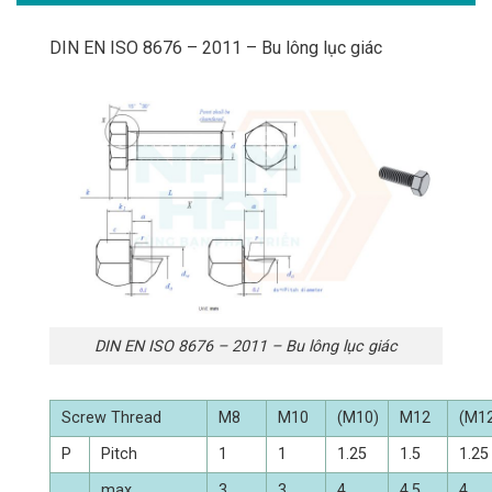
DIN EN ISO 8676 – 2011 – Bu lông lục giác
DIN EN ISO 8676 – 2011 – Bu lông lục giác
Screw Thread
M8
M10
(M10)
M12
(M1
P
Pitch
1
1
1.25
1.5
1.25
max
3
3
4
4.5
4