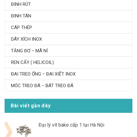
ĐINH RÚT
ĐINH TÁN
CÁP THÉP
DÂY XÍCH INOX
TĂNG ĐƠ – MÃ NÍ
REN CẤY ( HELICOIL)
ĐAI TREO ỐNG – ĐAI XIẾT INOX
MÓC TREO ĐÁ – BÁT TREO ĐÁ
Bài viết gần đây
Đại lý vít bake cấp 1 tại Hà Nội