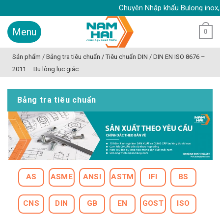
Skip
Chuyên Nhập khẩu Bulong inox, Ốc ví
to
content
0
Sản phẩm
/
Bảng tra tiêu chuẩn
/
Tiêu chuẩn DIN
/
DIN EN ISO 8676 –
2011 – Bu lông lục giác
Bảng tra tiêu chuẩn
AS
ASME
ANSI
ASTM
IFI
BS
CNS
DIN
GB
EN
GOST
ISO