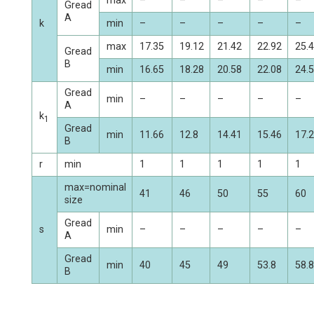
max
–
–
–
–
–
Gread
A
k
min
–
–
–
–
–
max
17.35
19.12
21.42
22.92
25.
Gread
B
min
16.65
18.28
20.58
22.08
24.
Gread
min
–
–
–
–
–
A
k
1
Gread
min
11.66
12.8
14.41
15.46
17.
B
r
min
1
1
1
1
1
max=nominal
41
46
50
55
60
size
Gread
s
min
–
–
–
–
–
A
Gread
min
40
45
49
53.8
58.8
B