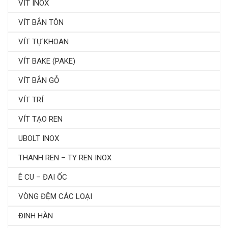
VÍT INOX
VÍT BẮN TÔN
VÍT TỰ KHOAN
VÍT BAKE (PAKE)
VÍT BẮN GỖ
VÍT TRÍ
VÍT TẠO REN
UBOLT INOX
THANH REN – TY REN INOX
Ê CU – ĐAI ỐC
VÒNG ĐỆM CÁC LOẠI
ĐINH HÀN