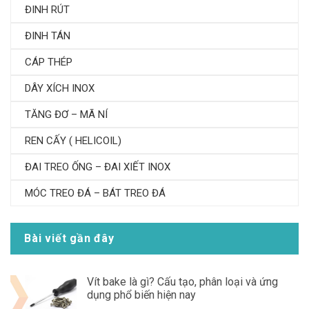
ĐINH RÚT
ĐINH TÁN
CÁP THÉP
DÂY XÍCH INOX
TĂNG ĐƠ – MÃ NÍ
REN CẤY ( HELICOIL)
ĐAI TREO ỐNG – ĐAI XIẾT INOX
MÓC TREO ĐÁ – BÁT TREO ĐÁ
Bài viết gần đây
Vít bake là gì? Cấu tạo, phân loại và ứng
dụng phổ biến hiện nay