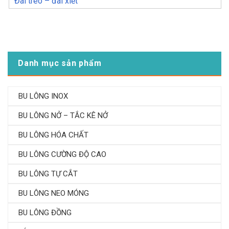
Đai treo – đai xiết
Danh mục sản phẩm
BU LÔNG INOX
BU LÔNG NỞ – TẮC KÊ NỞ
BU LÔNG HÓA CHẤT
BU LÔNG CƯỜNG ĐỘ CAO
BU LÔNG TỰ CẮT
BU LÔNG NEO MÓNG
BU LÔNG ĐỒNG