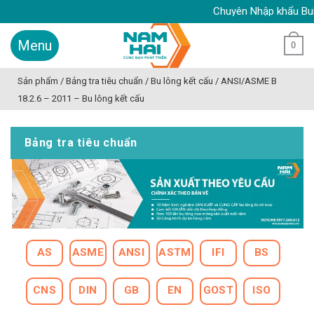
Skip
Chuyên Nhập khẩu Bulong 
to
content
0
Sản phẩm
/
Bảng tra tiêu chuẩn
/
Bu lông kết cấu
/
ANSI/ASME B
18.2.6 – 2011 – Bu lông kết cấu
Bảng tra tiêu chuẩn
AS
ASME
ANSI
ASTM
IFI
BS
CNS
DIN
GB
EN
GOST
ISO