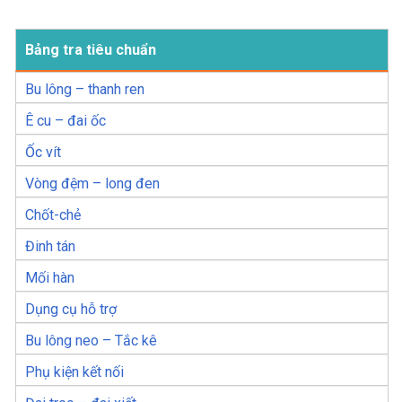
Bảng tra tiêu chuẩn
Bu lông – thanh ren
Ê cu – đai ốc
Ốc vít
Vòng đệm – long đen
Chốt-chẻ
Đinh tán
Mối hàn
Dụng cụ hỗ trợ
Bu lông neo – Tắc kê
Phụ kiện kết nối