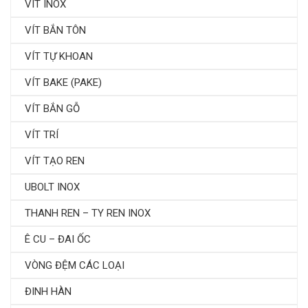
VÍT INOX
VÍT BẮN TÔN
VÍT TỰ KHOAN
VÍT BAKE (PAKE)
VÍT BẮN GỖ
VÍT TRÍ
VÍT TẠO REN
UBOLT INOX
THANH REN – TY REN INOX
Ê CU – ĐAI ỐC
VÒNG ĐỆM CÁC LOẠI
ĐINH HÀN