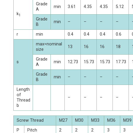
Grade
min
3.61
4.35
4.35
5.12
A
k
1
Grade
min
–
–
–
–
B
r
min
0.4
0.4
0.4
0.6
max=nominal
13
16
16
18
size
Grade
s
min
12.73
15.73
15.73
17.73
A
Grade
min
–
–
–
–
B
Length
of
–
–
–
–
Thread
b
Screw Thread
M27
M30
M33
M36
M39
P
Pitch
2
2
2
3
3