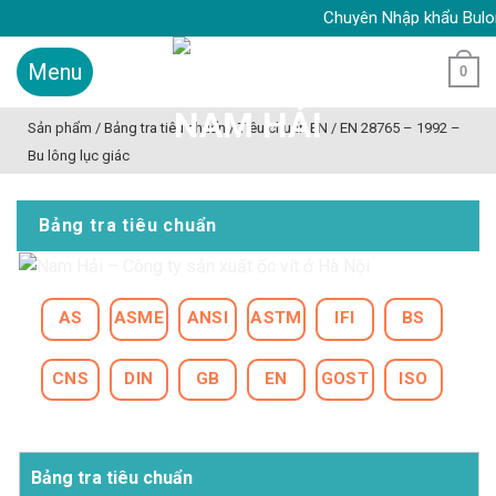
Skip
Chuyên Nhập khẩu Bulong ino
to
content
0
Sản phẩm
/
Bảng tra tiêu chuẩn
/
Tiêu chuẩn EN
/
EN 28765 – 1992 –
Bu lông lục giác
Bảng tra tiêu chuẩn
AS
ASME
ANSI
ASTM
IFI
BS
CNS
DIN
GB
EN
GOST
ISO
Bảng tra tiêu chuẩn