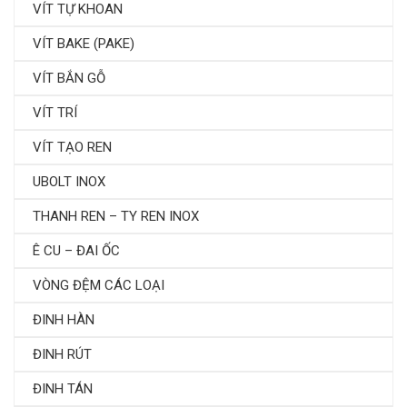
VÍT TỰ KHOAN
VÍT BAKE (PAKE)
VÍT BẮN GỖ
VÍT TRÍ
VÍT TẠO REN
UBOLT INOX
THANH REN – TY REN INOX
Ê CU – ĐAI ỐC
VÒNG ĐỆM CÁC LOẠI
ĐINH HÀN
ĐINH RÚT
ĐINH TÁN