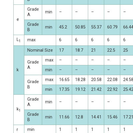
Grade
min
–
–
–
–
–
A
e
Grade
min
45.2
50.85
55.37
60.79
66.4
B
L
max
6
6
6
6
6
1
Nominal Size
17
18.7
21
22.5
25
max
–
–
–
–
–
Grade
A
k
min
–
–
–
–
–
max
16.65
18.28
20.58
22.08
24.5
Grade
B
min
17.35
19.12
21.42
22.92
25.4
Grade
min
–
–
–
–
–
A
k
1
Grade
min
11.66
12.8
14.41
15.46
17.2
B
r
min
1
1
1
1
1