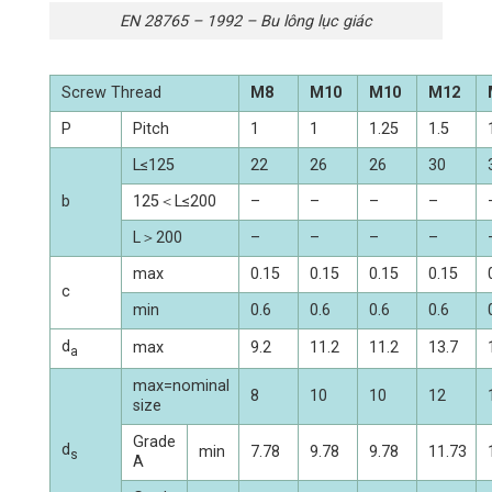
EN 28765 – 1992 – Bu lông lục giác
Screw Thread
M8
M10
M10
M12
P
Pitch
1
1
1.25
1.5
L≤125
22
26
26
30
b
125＜L≤200
–
–
–
–
L＞200
–
–
–
–
max
0.15
0.15
0.15
0.15
c
min
0.6
0.6
0.6
0.6
d
max
9.2
11.2
11.2
13.7
a
max=nominal
8
10
10
12
size
Grade
d
min
7.78
9.78
9.78
11.73
s
A