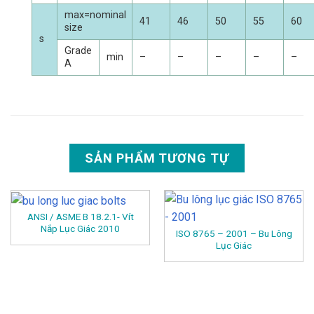
max=nominal
41
46
50
55
60
size
s
Grade
min
–
–
–
–
–
A
SẢN PHẨM TƯƠNG TỰ
ANSI / ASME B 18.2.1- Vít
Nắp Lục Giác 2010
ISO 8765 – 2001 – Bu Lông
Lục Giác