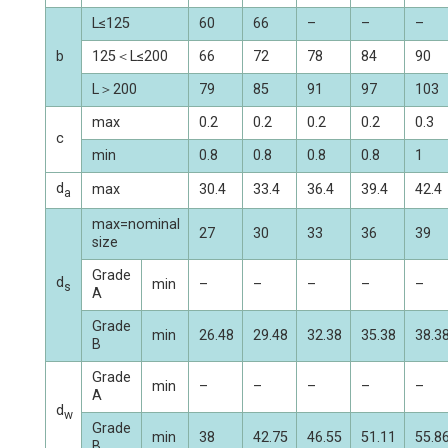
L≤125
60
66
–
–
–
b
125＜L≤200
66
72
78
84
90
L＞200
79
85
91
97
103
max
0.2
0.2
0.2
0.2
0.3
c
min
0.8
0.8
0.8
0.8
1
d
max
30.4
33.4
36.4
39.4
42.4
a
max=nominal
27
30
33
36
39
size
Grade
d
min
–
–
–
–
–
s
A
Grade
min
26.48
29.48
32.38
35.38
38.3
B
Grade
min
–
–
–
–
–
A
d
w
Grade
min
38
42.75
46.55
51.11
55.8
B