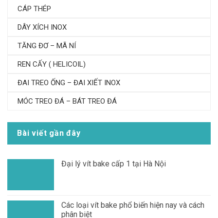
CÁP THÉP
DÂY XÍCH INOX
TĂNG ĐƠ – MÃ NÍ
REN CẤY ( HELICOIL)
ĐAI TREO ỐNG – ĐAI XIẾT INOX
MÓC TREO ĐÁ – BÁT TREO ĐÁ
Bài viết gần đây
Đại lý vít bake cấp 1 tại Hà Nội
Các loại vít bake phổ biến hiện nay và cách
phân biệt