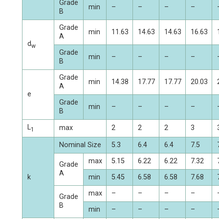
Grade
min
–
–
–
–
B
Grade
min
11.63
14.63
14.63
16.63
A
d
w
Grade
min
–
–
–
–
B
Grade
min
14.38
17.77
17.77
20.03
A
e
Grade
min
–
–
–
–
B
L
max
2
2
2
3
1
Nominal Size
5.3
6.4
6.4
7.5
max
5.15
6.22
6.22
7.32
Grade
A
k
min
5.45
6.58
6.58
7.68
max
–
–
–
–
Grade
B
min
–
–
–
–