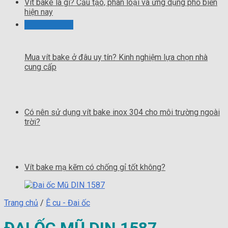
Vít bake là gì? Cấu tạo, phân loại và ứng dụng phổ biến
hiện nay
Mua vít bake ở đâu uy tín? Kinh nghiệm lựa chọn nhà
cung cấp
Có nên sử dụng vít bake inox 304 cho môi trường ngoài
trời?
Vít bake mạ kẽm có chống gỉ tốt không?
Trang chủ
/
Ê cu - Đai ốc