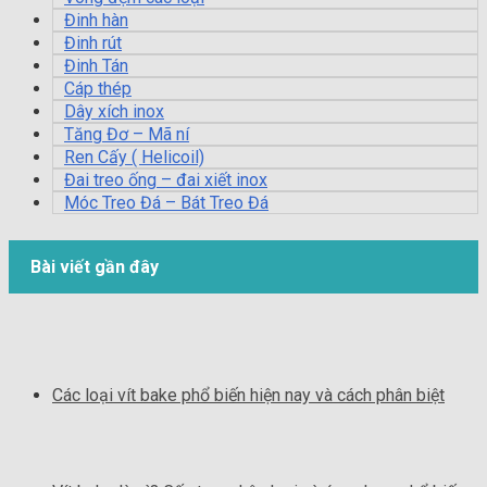
Đinh hàn
Đinh rút
Đinh Tán
Cáp thép
Dây xích inox
Tăng Đơ – Mã ní
Ren Cấy ( Helicoil)
Đai treo ống – đai xiết inox
Móc Treo Đá – Bát Treo Đá
Bài viết gần đây
Các loại vít bake phổ biến hiện nay và cách phân biệt