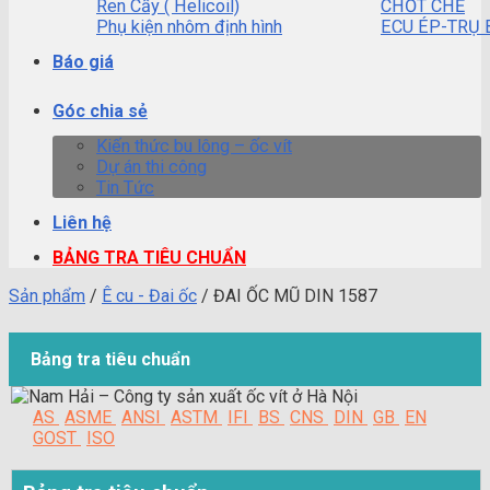
Ren Cấy ( Helicoil)
CHỐT CHẺ
Phụ kiện nhôm định hình
ECU ÉP-TRỤ 
Báo giá
Góc chia sẻ
Kiến thức bu lông – ốc vít
Dự án thi công
Tin Tức
Liên hệ
BẢNG TRA TIÊU CHUẨN
Sản phẩm
/
Ê cu - Đai ốc
/
ĐAI ỐC MŨ DIN 1587
Bảng tra tiêu chuẩn
AS
ASME
ANSI
ASTM
IFI
BS
CNS
DIN
GB
EN
GOST
ISO