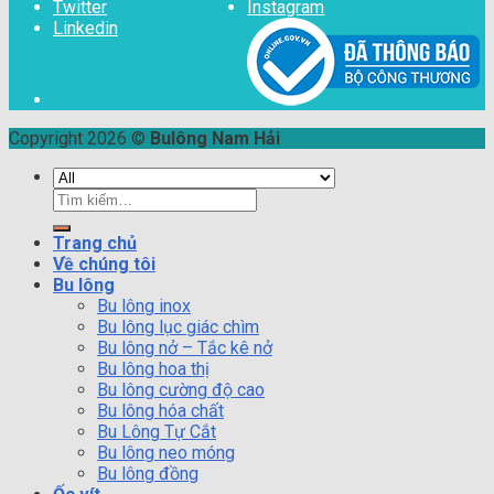
Twitter
Instagram
Linkedin
Copyright 2026 ©
Bulông Nam Hải
Tìm
kiếm:
Trang chủ
Về chúng tôi
Bu lông
Bu lông inox
Bu lông lục giác chìm
Bu lông nở – Tắc kê nở
Bu lông hoa thị
Bu lông cường độ cao
Bu lông hóa chất
Bu Lông Tự Cắt
Bu lông neo móng
Bu lông đồng