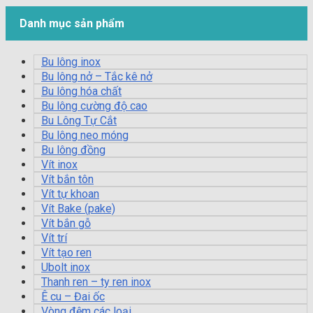
Danh mục sản phẩm
Bu lông inox
Bu lông nở – Tắc kê nở
Bu lông hóa chất
Bu lông cường độ cao
Bu Lông Tự Cắt
Bu lông neo móng
Bu lông đồng
Vít inox
Vít bắn tôn
Vít tự khoan
Vít Bake (pake)
Vít bắn gỗ
Vít trí
Vít tạo ren
Ubolt inox
Thanh ren – ty ren inox
Ê cu – Đai ốc
Vòng đệm các loại