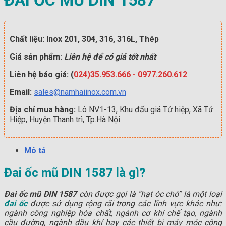
ĐAI ỐC MŨ DIN 1587
Chất liệu: Inox 201, 304, 316, 316L, Thép
Giá sản phẩm:
Liên hệ để có giá tốt nhất
Liên hệ báo giá: (
024)35.953.666
-
0977.260.612
Email:
sales@namhaiinox.com.vn
Địa chỉ mua hàng:
Lô NV1-13, Khu đấu giá Tứ hiệp, Xã Tứ
Hiệp, Huyện Thanh trì, Tp.Hà Nội
Mô tả
Đai ốc mũ DIN 1587 là gì?
Đai ốc mũ DIN 1587
còn được gọi là “hạt óc chó” là một loại
đai ốc
được sử dụng rộng rãi trong các lĩnh vực khác như:
ngành công nghiệp hóa chất, ngành cơ khí chế tạo, ngành
cầu đường, ngành dầu khí hay các thiết bị máy móc công