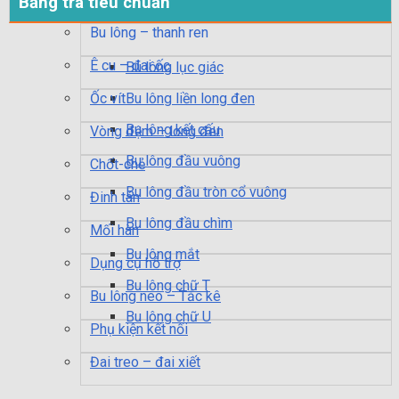
Bảng tra tiêu chuẩn
Bu lông – thanh ren
Ê cu – đai ốc
Bu lông lục giác
Ốc vít
Bu lông liền long đen
Bu lông kết cấu
Vòng đệm – long đen
Bu lông đầu vuông
Chốt-chẻ
Bu lông đầu tròn cổ vuông
Đinh tán
Bu lông đầu chìm
Mối hàn
Bu lông mắt
Dụng cụ hỗ trợ
Bu lông chữ T
Bu lông neo – Tắc kê
Bu lông chữ U
Phụ kiện kết nối
Đai treo – đai xiết