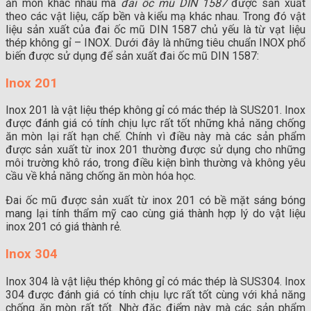
ăn mòn khác nhau mà
đai ốc mũ DIN 1587
được sản xuất
theo các vật liệu, cấp bền và kiểu mạ khác nhau. Trong đó vật
liệu sản xuất của đai ốc mũ DIN 1587 chủ yếu là từ vạt liệu
thép không gỉ – INOX. Dưới đây là những tiêu chuẩn INOX phổ
biến được sử dụng để sản xuất đai ốc mũ DIN 1587:
Inox 201
Inox 201 là vật liệu thép không gỉ có mác thép là SUS201. Inox
được đánh giá có tính chịu lực rất tốt những khả năng chống
ăn mòn lại rất hạn chế. Chính vì điều này mà các sản phẩm
được sản xuất từ inox 201 thường được sử dụng cho những
môi trường khô ráo, trong điều kiện bình thường và không yêu
cầu về khả năng chống ăn mòn hóa học.
Đai ốc mũ được sản xuất từ inox 201 có bề mặt sáng bóng
mang lại tính thẩm mỹ cao cùng giá thành hợp lý do vật liệu
inox 201 có giá thành rẻ.
Inox 304
Inox 304 là vật liệu thép không gỉ có mác thép là SUS304. Inox
304 được đánh giá có tính chịu lực rất tốt cùng với khả năng
chống ăn mòn rất tốt. Nhờ đặc điểm này mà các sản phẩm