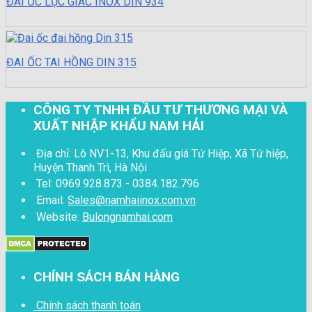
ĐAI ỐC LỤC GIÁC INOX DIN 934
ĐAI ỐC TAI HỒNG DIN 315
CÔNG TY TNHH ĐẦU TƯ THƯƠNG MẠI VÀ
XUẤT NHẬP KHẨU NAM HẢI
Địa chỉ: Lô NV1-13, Khu đấu giá Tứ Hiệp, Xã Tứ hiệp,
Huyện Thanh Trì, Hà Nội
Tel: 0969.928.873 - 0384.182.796
Email:
Sales@namhaiinox.com.vn
Website:
Bulongnamhai.com
CHÍNH SÁCH BÁN HÀNG
Chính sách thanh toán