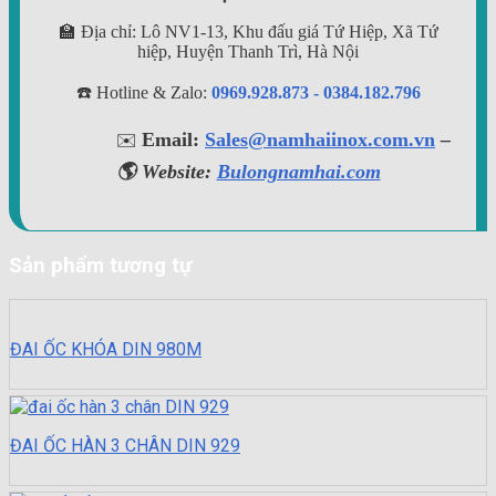
🏫 Địa chỉ: Lô NV1-13, Khu đấu giá Tứ Hiệp, Xã Tứ
hiệp, Huyện Thanh Trì, Hà Nội
☎️ Hotline & Zalo:
0969.928.873 - 0384.182.796
Email:
Sales@namhaiinox.com.vn
–
✉️
🌎 Website:
Bulongnamhai.com
Sản phẩm tương tự
ĐAI ỐC KHÓA DIN 980M
ĐAI ỐC HÀN 3 CHÂN DIN 929