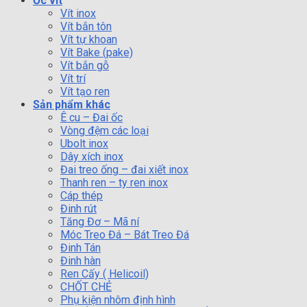
Ốc vít
Vít inox
Vít bắn tôn
Vít tự khoan
Vít Bake (pake)
Vít bắn gỗ
Vít trí
Vít tạo ren
Sản phẩm khác
Ê cu – Đai ốc
Vòng đệm các loại
Ubolt inox
Dây xích inox
Đai treo ống – đai xiết inox
Thanh ren – ty ren inox
Cáp thép
Đinh rút
Tăng Đơ – Mã ní
Móc Treo Đá – Bát Treo Đá
Đinh Tán
Đinh hàn
Ren Cấy ( Helicoil)
CHỐT CHẺ
Phụ kiện nhôm định hình