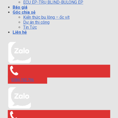
ECU ÉP-TRỤ BLIND-BULONG ÉP
Báo giá
Góc chia sẻ
Kiến thức bu lông – ốc vít
Dự án thi công
Tin Tức
Liên hệ
0384.182.796