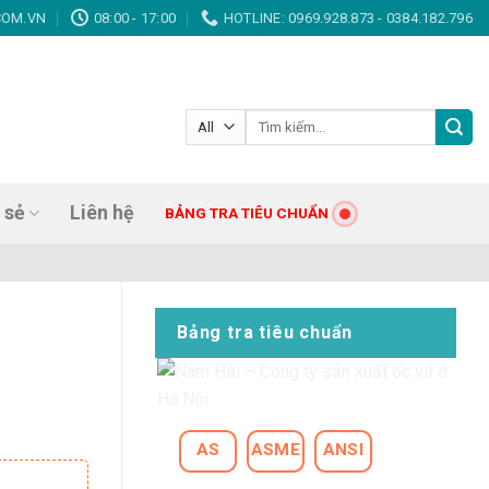
 hàng đầu!
COM.VN
08:00 - 17:00
HOTLINE: 0969.928.873 - 0384.182.796
Tìm
kiếm:
 sẻ
Liên hệ
BẢNG TRA TIÊU CHUẨN
Bảng tra tiêu chuẩn
AS
ASME
ANSI