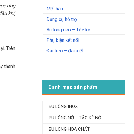
ược ứng
Mối hàn
dầu khí,
Dụng cụ hỗ trợ
Bu lông neo – Tắc kê
Phụ kiện kết nối
ại. Trên
Đai treo – đai xiết
ay thanh
Danh mục sản phẩm
BU LÔNG INOX
BU LÔNG NỞ – TẮC KÊ NỞ
BU LÔNG HÓA CHẤT