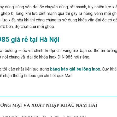
ay dùng súng vặn đai ốc chuyên dùng, rất nhanh, tuy nhiên lực xiết
 ghép bị lỏng, khi lực xiết mạnh quá thì gây ra hỏng, vênh mối g
lực xiết, nếu khi thi công chúng ta sử dụng khóa vặn đai ốc có 
ề độ bền, độ chặt của mối ghép.
85 giá rẻ tại Hà Nội
 bulong – ốc vít chính là địa chỉ vàng mà bạn có thể tin tưởn
vít nói chung và đai ốc khóa inox DIN 985 nói riêng.
tôi cập nhật liên tục trong
bảng báo giá bu lông Inox
. Quý kh
ể nhận thông tin báo giá chi tiết qua Mail.
ƠNG MẠI VÀ XUẤT NHẬP KHẨU NAM HẢI