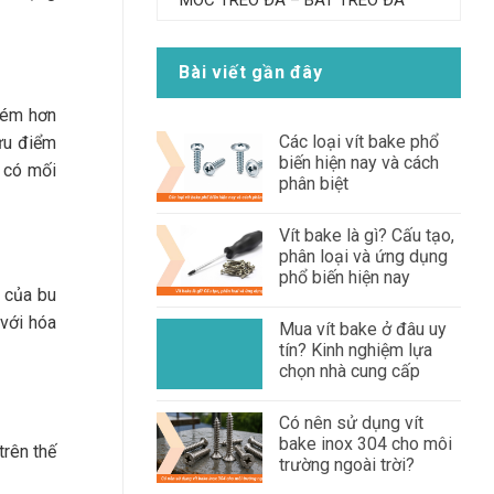
MÓC TREO ĐÁ – BÁT TREO ĐÁ
Bài viết gần đây
 kém hơn
Các loại vít bake phổ
 ưu điểm
biến hiện nay và cách
 có mối
phân biệt
Vít bake là gì? Cấu tạo,
phân loại và ứng dụng
phổ biến hiện nay
8 của bu
 với hóa
Mua vít bake ở đâu uy
tín? Kinh nghiệm lựa
chọn nhà cung cấp
Có nên sử dụng vít
bake inox 304 cho môi
trên thế
trường ngoài trời?