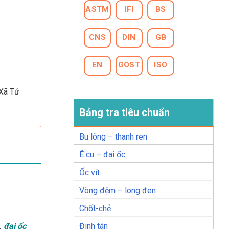
ASTM
IFI
BS
CNS
DIN
GB
EN
GOST
ISO
 Xã Tứ
Bảng tra tiêu chuẩn
Bu lông – thanh ren
Ê cu – đai ốc
Ốc vít
Vòng đệm – long đen
Chốt-chẻ
Đinh tán
,
đai ốc