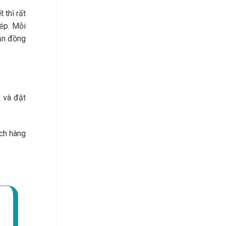
 thì rất
hép. Mỗi
gắn đồng
g và đặt
ách hàng