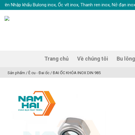
Skip
hập khẩu Bulong inox, Ốc vít inox, Thanh ren inox, Nở đạn inox, Tắc kê
to
content
Trang chủ
Về chúng tôi
Bu lông
Sản phẩm
/
Ê cu - Đai ốc
/
ĐAI ỐC KHÓA INOX DIN 985