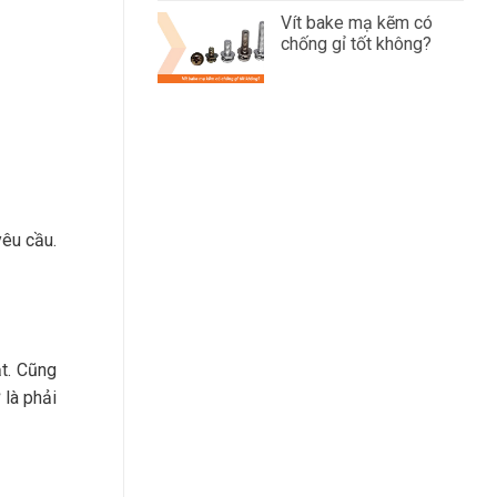
Vít bake mạ kẽm có
chống gỉ tốt không?
yêu cầu.
ật. Cũng
 là phải