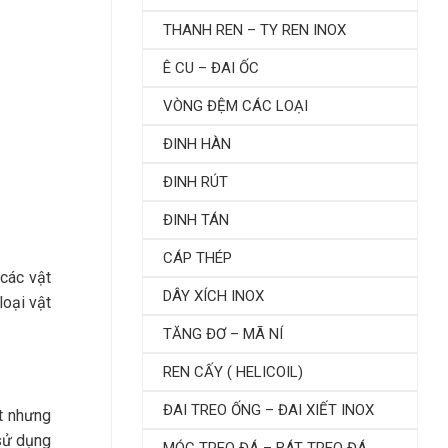
THANH REN – TY REN INOX
Ê CU – ĐAI ỐC
VÒNG ĐỆM CÁC LOẠI
ĐINH HÀN
ĐINH RÚT
ĐINH TÁN
CÁP THÉP
 các vật
DÂY XÍCH INOX
loại vật
TĂNG ĐƠ – MÃ NÍ
REN CẤY ( HELICOIL)
ĐAI TREO ỐNG – ĐAI XIẾT INOX
ốt nhưng
sử dụng