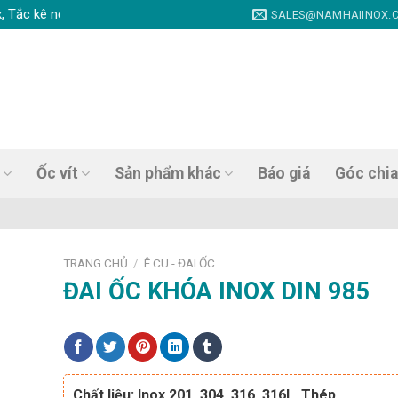
 nở inox, Vít tự khoan inox, Vít trí, Vít gỗ, Giá tốt nhất, Chất lượng
SALES@NAMHAIINOX.
Ốc vít
Sản phẩm khác
Báo giá
Góc chia
TRANG CHỦ
Ê CU - ĐAI ỐC
/
ĐAI ỐC KHÓA INOX DIN 985
Chất liệu: Inox 201, 304, 316, 316L, Thép