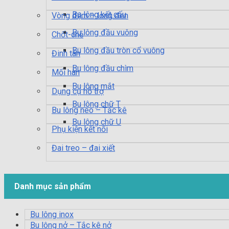
Bu lông kết cấu
Vòng đệm – long đen
Bu lông đầu vuông
Chốt-chẻ
Bu lông đầu tròn cổ vuông
Đinh tán
Bu lông đầu chìm
Mối hàn
Bu lông mắt
Dụng cụ hỗ trợ
Bu lông chữ T
Bu lông neo – Tắc kê
Bu lông chữ U
Phụ kiện kết nối
Đai treo – đai xiết
Danh mục sản phẩm
Bu lông inox
Bu lông nở – Tắc kê nở