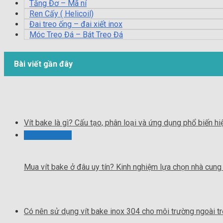
Tăng Đơ – Mã ní
Ren Cấy ( Helicoil)
Đai treo ống – đai xiết inox
Móc Treo Đá – Bát Treo Đá
Bài viết gần đây
Vít bake là gì? Cấu tạo, phân loại và ứng dụng phổ biến hi
Mua vít bake ở đâu uy tín? Kinh nghiệm lựa chọn nhà cung
Có nên sử dụng vít bake inox 304 cho môi trường ngoài tr