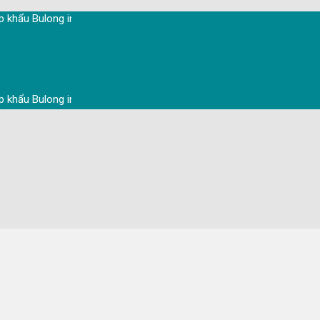
Bulong inox, Ốc vít inox, Thanh ren inox, Nở đạn inox, Tắc kê nở inox,
Bulong inox, Ốc vít inox, Thanh ren inox, Nở đạn inox, Tắc kê nở inox,