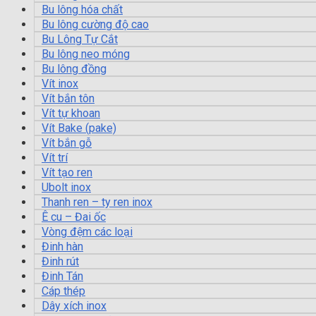
Bu lông hóa chất
Bu lông cường độ cao
Bu Lông Tự Cắt
Bu lông neo móng
Bu lông đồng
Vít inox
Vít bắn tôn
Vít tự khoan
Vít Bake (pake)
Vít bắn gỗ
Vít trí
Vít tạo ren
Ubolt inox
Thanh ren – ty ren inox
Ê cu – Đai ốc
Vòng đệm các loại
Đinh hàn
Đinh rút
Đinh Tán
Cáp thép
Dây xích inox