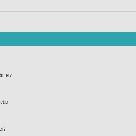
ện nay
 cấp
ời?