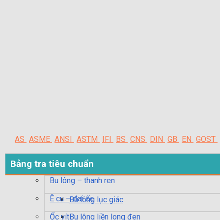
AS
ASME
ANSI
ASTM
IFI
BS
CNS
DIN
GB
EN
GOST
Bảng tra tiêu chuẩn
Bu lông – thanh ren
Ê cu – đai ốc
Bu lông lục giác
Ốc vít
Bu lông liền long đen