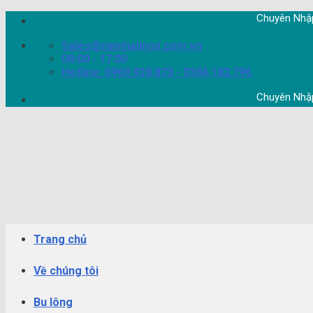
Skip
Chuyên Nhập khẩu 
to
content
Sales@namhaiinox.com.vn
08:00 - 17:00
Hotline: 0969.928.873 - 0384.182.796
Chuyên Nhập khẩu 
Trang chủ
Về chúng tôi
Bu lông