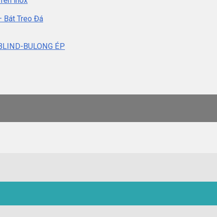
 ren inox
 Bát Treo Đá
BLIND-BULONG ÉP