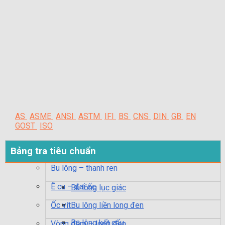
AS
ASME
ANSI
ASTM
IFI
BS
CNS
DIN
GB
EN
GOST
ISO
Bảng tra tiêu chuẩn
Bu lông – thanh ren
Ê cu – đai ốc
Bu lông lục giác
Ốc vít
Bu lông liền long đen
Bu lông kết cấu
Vòng đệm – long đen