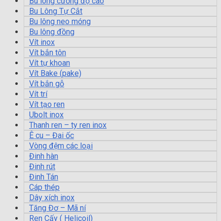
Bu lông cường độ cao
Bu Lông Tự Cắt
Bu lông neo móng
Bu lông đồng
Vít inox
Vít bắn tôn
Vít tự khoan
Vít Bake (pake)
Vít bắn gỗ
Vít trí
Vít tạo ren
Ubolt inox
Thanh ren – ty ren inox
Ê cu – Đai ốc
Vòng đệm các loại
Đinh hàn
Đinh rút
Đinh Tán
Cáp thép
Dây xích inox
Tăng Đơ – Mã ní
Ren Cấy ( Helicoil)