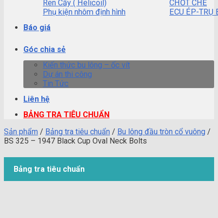
Ren Cấy ( Helicoil)
CHỐT CHẺ
Phụ kiện nhôm định hình
ECU ÉP-TRỤ 
Báo giá
Góc chia sẻ
Kiến thức bu lông – ốc vít
Dự án thi công
Tin Tức
Liên hệ
BẢNG TRA TIÊU CHUẨN
Sản phẩm
/
Bảng tra tiêu chuẩn
/
Bu lông đầu tròn cổ vuông
/
BS 325 – 1947 Black Cup Oval Neck Bolts
Bảng tra tiêu chuẩn