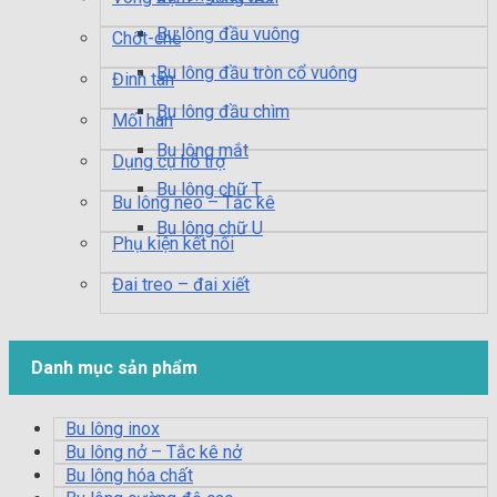
Bu lông đầu vuông
Chốt-chẻ
Bu lông đầu tròn cổ vuông
Đinh tán
Bu lông đầu chìm
Mối hàn
Bu lông mắt
Dụng cụ hỗ trợ
Bu lông chữ T
Bu lông neo – Tắc kê
Bu lông chữ U
Phụ kiện kết nối
Đai treo – đai xiết
Danh mục sản phẩm
Bu lông inox
Bu lông nở – Tắc kê nở
Bu lông hóa chất