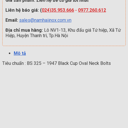
Giá sản phẩm:
Liên hệ để có giá tốt nhất
Liên hệ báo giá: (
024)35.953.666
-
0977.260.612
Email:
sales@namhaiinox.com.vn
Địa chỉ mua hàng:
Lô NV1-13, Khu đấu giá Tứ hiệp, Xã Tứ
Hiệp, Huyện Thanh trì, Tp.Hà Nội
Mô tả
Tiêu chuẩn : BS 325 – 1947 Black Cup Oval Neck Bolts