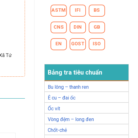
ASTM
IFI
BS
CNS
DIN
GB
EN
GOST
ISO
 Xã Tứ
Bảng tra tiêu chuẩn
Bu lông – thanh ren
Ê cu – đai ốc
Ốc vít
Vòng đệm – long đen
Chốt-chẻ