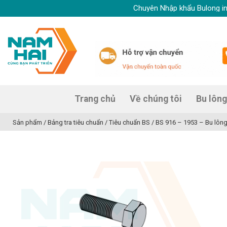
Skip
Chuyên Nhập khẩu Bulong inox, Ốc 
to
content
Trang chủ
Về chúng tôi
Bu lông
Sản phẩm
/
Bảng tra tiêu chuẩn
/
Tiêu chuẩn BS
/
BS 916 – 1953 – Bu lông