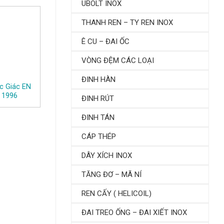
UBOLT INOX
THANH REN – TY REN INOX
Ê CU – ĐAI ỐC
VÒNG ĐỆM CÁC LOẠI
ĐINH HÀN
c Giác EN
KS B 1002 – 2001 – Bu
JIS B 1180 ([ISO4016]
 1996
Lông Đầu Lục Giác (2)
– 2004 – Bu Lông Lụ
ĐINH RÚT
Giác
ĐINH TÁN
CÁP THÉP
DÂY XÍCH INOX
TĂNG ĐƠ – MÃ NÍ
REN CẤY ( HELICOIL)
ĐAI TREO ỐNG – ĐAI XIẾT INOX