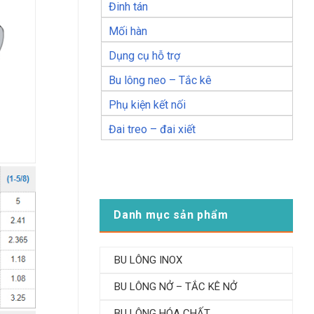
Đinh tán
Mối hàn
Dụng cụ hỗ trợ
Bu lông neo – Tắc kê
Phụ kiện kết nối
Đai treo – đai xiết
Danh mục sản phẩm
BU LÔNG INOX
BU LÔNG NỞ – TẮC KÊ NỞ
BU LÔNG HÓA CHẤT