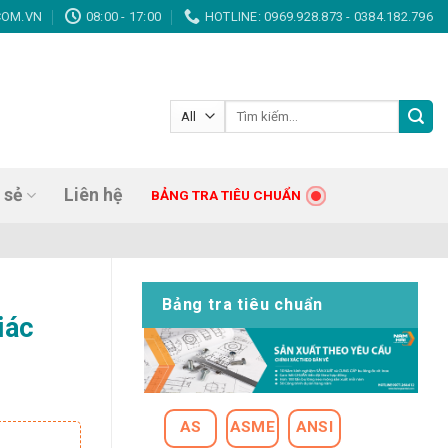
ox, Vít trí, Vít gỗ, Giá tốt nhất, Chất lượng hàng đầu!
COM.VN
08:00 - 17:00
HOTLINE: 0969.928.873 - 0384.182.796
Tìm
kiếm:
 sẻ
Liên hệ
BẢNG TRA TIÊU CHUẨN
Bảng tra tiêu chuẩn
iác
AS
ASME
ANSI