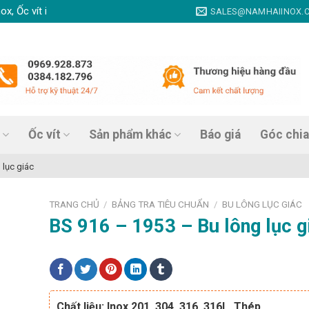
vít inox, Thanh ren inox, Nở đạn inox, Tắc kê nở inox, Vít tự khoan in
SALES@NAMHAIINOX.
Ốc vít
Sản phẩm khác
Báo giá
Góc chia
 lục giác
TRANG CHỦ
BẢNG TRA TIÊU CHUẨN
BU LÔNG LỤC GIÁC
/
/
BS 916 – 1953 – Bu lông lục g
Chất liệu: Inox 201, 304, 316, 316L, Thép