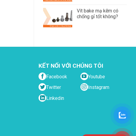
Vít bake mạ kẽm có
chống gỉ tốt không?
KẾT NỐI VỚI CHÚNG TÔI
Facebook
Youtube
Twitter
Instagram
Linkedin