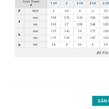
BS 916 
SẢN