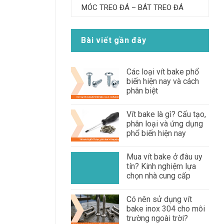
MÓC TREO ĐÁ – BÁT TREO ĐÁ
Bài viết gần đây
Các loại vít bake phổ
biến hiện nay và cách
phân biệt
Vít bake là gì? Cấu tạo,
phân loại và ứng dụng
phổ biến hiện nay
Mua vít bake ở đâu uy
tín? Kinh nghiệm lựa
chọn nhà cung cấp
Có nên sử dụng vít
bake inox 304 cho môi
trường ngoài trời?