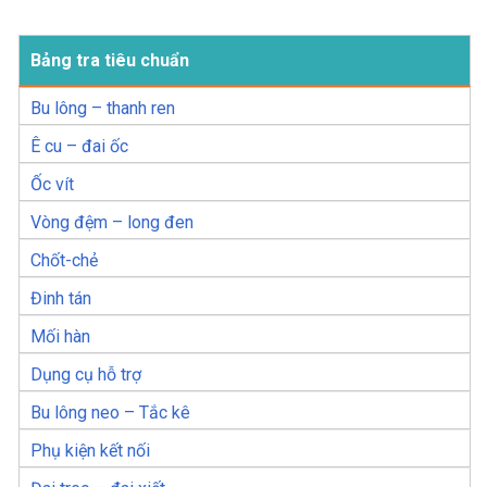
Bảng tra tiêu chuẩn
Bu lông – thanh ren
Ê cu – đai ốc
Ốc vít
Vòng đệm – long đen
Chốt-chẻ
Đinh tán
Mối hàn
Dụng cụ hỗ trợ
Bu lông neo – Tắc kê
Phụ kiện kết nối