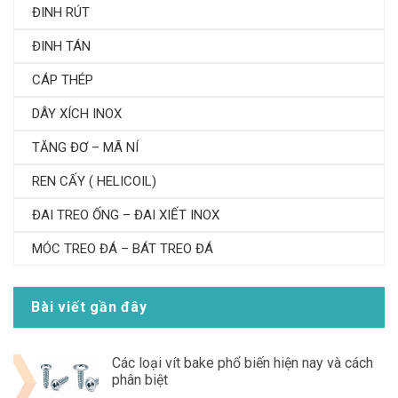
ĐINH RÚT
ĐINH TÁN
CÁP THÉP
DÂY XÍCH INOX
TĂNG ĐƠ – MÃ NÍ
REN CẤY ( HELICOIL)
ĐAI TREO ỐNG – ĐAI XIẾT INOX
MÓC TREO ĐÁ – BÁT TREO ĐÁ
Bài viết gần đây
Các loại vít bake phổ biến hiện nay và cách
phân biệt