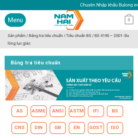
Skip
Chuyên Nhập khẩu Bulong inox, Ố
to
content
0
Sản phẩm
/
Bảng tra tiêu chuẩn
/
Tiêu chuẩn BS
/
BS 4190 – 2001- Bu
lông lục giác
Bảng tra tiêu chuẩn
AS
ASME
ANSI
ASTM
IFI
BS
CNS
DIN
GB
EN
GOST
ISO