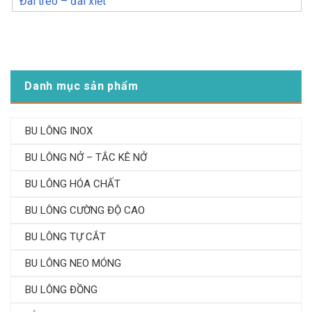
Đai treo – đai xiết
Danh mục sản phẩm
BU LÔNG INOX
BU LÔNG NỞ – TẮC KÊ NỞ
BU LÔNG HÓA CHẤT
BU LÔNG CƯỜNG ĐỘ CAO
BU LÔNG TỰ CẮT
BU LÔNG NEO MÓNG
BU LÔNG ĐỒNG