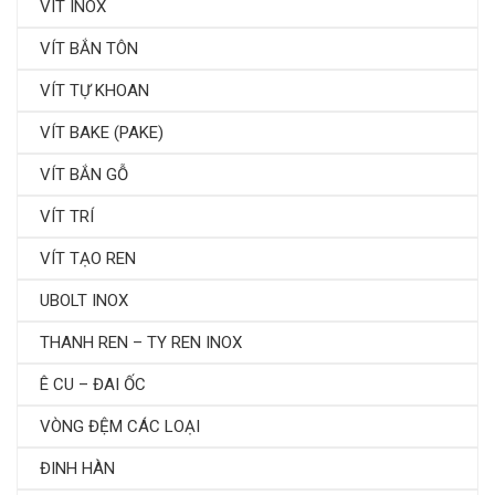
VÍT INOX
VÍT BẮN TÔN
VÍT TỰ KHOAN
VÍT BAKE (PAKE)
VÍT BẮN GỖ
VÍT TRÍ
VÍT TẠO REN
UBOLT INOX
THANH REN – TY REN INOX
Ê CU – ĐAI ỐC
VÒNG ĐỆM CÁC LOẠI
ĐINH HÀN