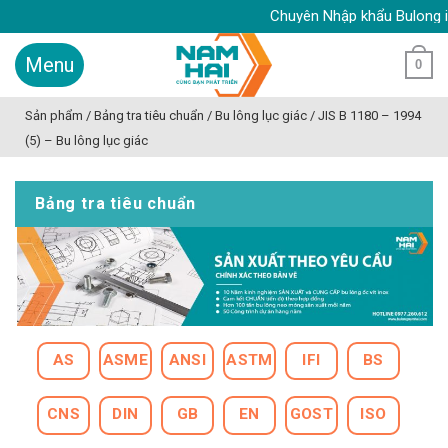
Skip
Chuyên Nhập khẩu Bulong inox, 
to
content
0
Sản phẩm
/
Bảng tra tiêu chuẩn
/
Bu lông lục giác
/
JIS B 1180 – 1994
(5) – Bu lông lục giác
Bảng tra tiêu chuẩn
AS
ASME
ANSI
ASTM
IFI
BS
CNS
DIN
GB
EN
GOST
ISO