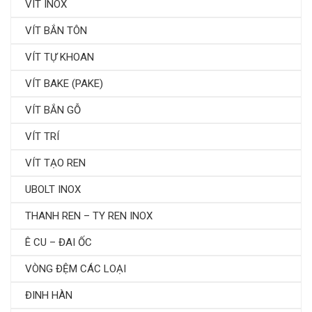
VÍT INOX
VÍT BẮN TÔN
VÍT TỰ KHOAN
VÍT BAKE (PAKE)
VÍT BẮN GỖ
VÍT TRÍ
VÍT TẠO REN
UBOLT INOX
THANH REN – TY REN INOX
Ê CU – ĐAI ỐC
VÒNG ĐỆM CÁC LOẠI
ĐINH HÀN