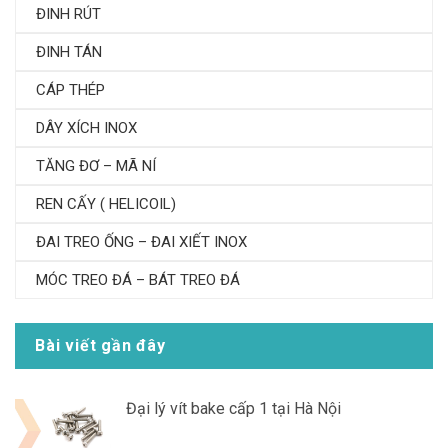
ĐINH RÚT
ĐINH TÁN
CÁP THÉP
DÂY XÍCH INOX
TĂNG ĐƠ – MÃ NÍ
REN CẤY ( HELICOIL)
ĐAI TREO ỐNG – ĐAI XIẾT INOX
MÓC TREO ĐÁ – BÁT TREO ĐÁ
Bài viết gần đây
Đại lý vít bake cấp 1 tại Hà Nội