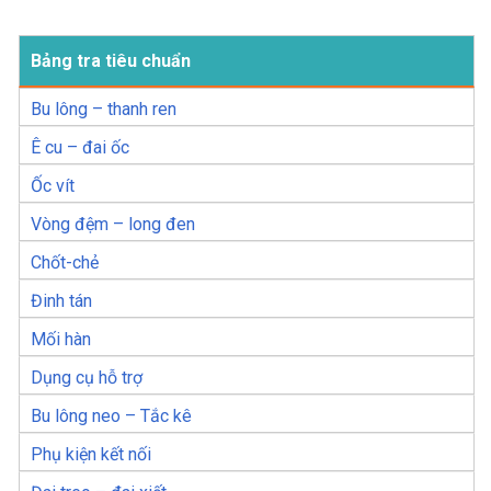
Bảng tra tiêu chuẩn
Bu lông – thanh ren
Ê cu – đai ốc
Ốc vít
Vòng đệm – long đen
Chốt-chẻ
Đinh tán
Mối hàn
Dụng cụ hỗ trợ
Bu lông neo – Tắc kê
Phụ kiện kết nối