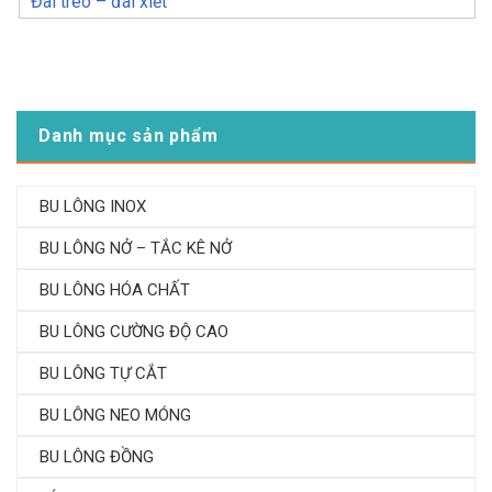
Đai treo – đai xiết
Danh mục sản phẩm
BU LÔNG INOX
BU LÔNG NỞ – TẮC KÊ NỞ
BU LÔNG HÓA CHẤT
BU LÔNG CƯỜNG ĐỘ CAO
BU LÔNG TỰ CẮT
BU LÔNG NEO MÓNG
BU LÔNG ĐỒNG