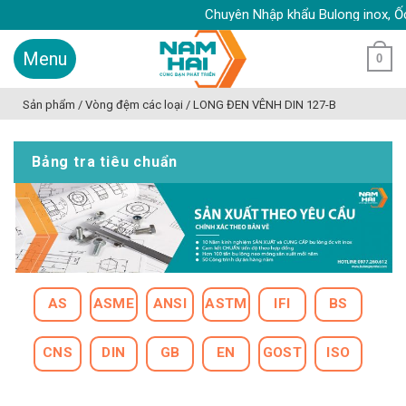
Skip
Chuyên Nhập khẩu Bulong inox, Ốc vít i
to
content
0
Sản phẩm
/
Vòng đệm các loại
/
LONG ĐEN VÊNH DIN 127-B
Bảng tra tiêu chuẩn
AS
ASME
ANSI
ASTM
IFI
BS
CNS
DIN
GB
EN
GOST
ISO