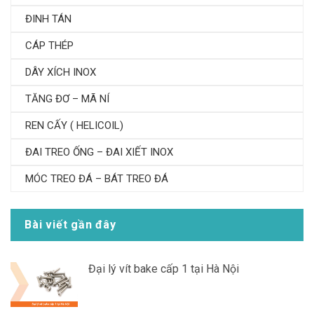
ĐINH TÁN
CÁP THÉP
DÂY XÍCH INOX
TĂNG ĐƠ – MÃ NÍ
REN CẤY ( HELICOIL)
ĐAI TREO ỐNG – ĐAI XIẾT INOX
MÓC TREO ĐÁ – BÁT TREO ĐÁ
Bài viết gần đây
Đại lý vít bake cấp 1 tại Hà Nội