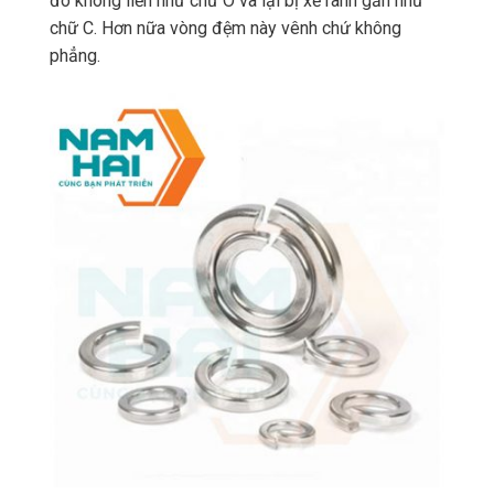
đó không liền như chữ O và lại bị xẻ rãnh gần như
chữ C. Hơn nữa vòng đệm này vênh chứ không
phẳng.