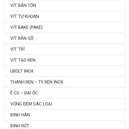
VÍT BẮN TÔN
VÍT TỰ KHOAN
VÍT BAKE (PAKE)
VÍT BẮN GỖ
VÍT TRÍ
VÍT TẠO REN
UBOLT INOX
THANH REN – TY REN INOX
Ê CU – ĐAI ỐC
VÒNG ĐỆM CÁC LOẠI
ĐINH HÀN
ĐINH RÚT