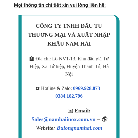
Mọi thông tin chi tiết xin vui lòng liên hệ:
CÔNG TY TNHH ĐẦU TƯ
THƯƠNG MẠI VÀ XUẤT NHẬP
KHẨU NAM HẢI
🏫 Địa chỉ: Lô NV1-13, Khu đấu giá Tứ
Hiệp, Xã Tứ hiệp, Huyện Thanh Trì, Hà
Nội
☎️ Hotline & Zalo:
0969.928.873 -
0384.182.796
Email:
✉️
Sales@namhaiinox.com.vn
– 🌎
Website:
Bulongnamhai.com