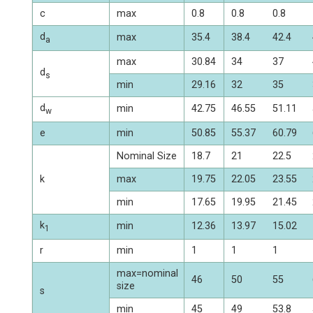
c
max
0.8
0.8
0.8
d
max
35.4
38.4
42.4
a
max
30.84
34
37
d
s
min
29.16
32
35
d
min
42.75
46.55
51.11
w
e
min
50.85
55.37
60.79
Nominal Size
18.7
21
22.5
k
max
19.75
22.05
23.55
min
17.65
19.95
21.45
k
min
12.36
13.97
15.02
1
r
min
1
1
1
max=nominal
46
50
55
size
s
min
45
49
53.8