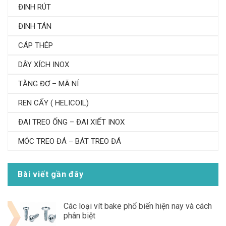
ĐINH RÚT
ĐINH TÁN
CÁP THÉP
DÂY XÍCH INOX
TĂNG ĐƠ – MÃ NÍ
REN CẤY ( HELICOIL)
ĐAI TREO ỐNG – ĐAI XIẾT INOX
MÓC TREO ĐÁ – BÁT TREO ĐÁ
Bài viết gần đây
Các loại vít bake phổ biến hiện nay và cách
phân biệt