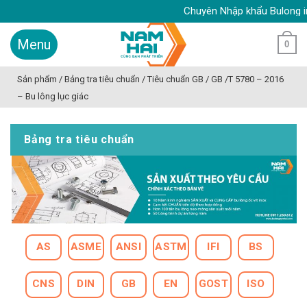
Skip
Chuyên Nhập khẩu Bulong inox, Ố
to
content
0
Sản phẩm
/
Bảng tra tiêu chuẩn
/
Tiêu chuẩn GB
/
GB /T 5780 – 2016
– Bu lông lục giác
Bảng tra tiêu chuẩn
AS
ASME
ANSI
ASTM
IFI
BS
CNS
DIN
GB
EN
GOST
ISO