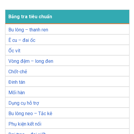
Bảng tra tiêu chuẩn
Bu lông – thanh ren
Ê cu – đai ốc
Ốc vít
Vòng đệm – long đen
Chốt-chẻ
Đinh tán
Mối hàn
Dụng cụ hỗ trợ
Bu lông neo – Tắc kê
Phụ kiện kết nối