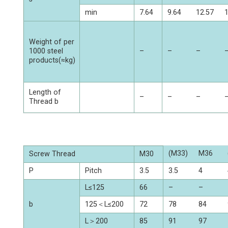
min
7.64
9.64
12.57
1
Weight of per
1000 steel
–
–
–
products(≈kg)
Length of
–
–
–
Thread b
(M33)
M36
Screw Thread
M30
P
Pitch
3.5
3.5
4
L≤125
66
–
–
b
125＜L≤200
72
78
84
L＞200
85
91
97