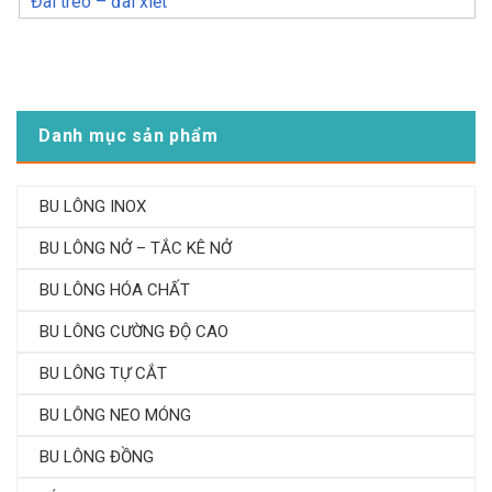
Đai treo – đai xiết
Danh mục sản phẩm
BU LÔNG INOX
BU LÔNG NỞ – TẮC KÊ NỞ
BU LÔNG HÓA CHẤT
BU LÔNG CƯỜNG ĐỘ CAO
BU LÔNG TỰ CẮT
BU LÔNG NEO MÓNG
BU LÔNG ĐỒNG