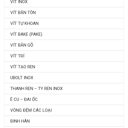
VÍT INOX
VÍT BẮN TÔN
VÍT TỰ KHOAN
VÍT BAKE (PAKE)
VÍT BẮN GỖ
VÍT TRÍ
VÍT TẠO REN
UBOLT INOX
THANH REN – TY REN INOX
Ê CU – ĐAI ỐC
VÒNG ĐỆM CÁC LOẠI
ĐINH HÀN