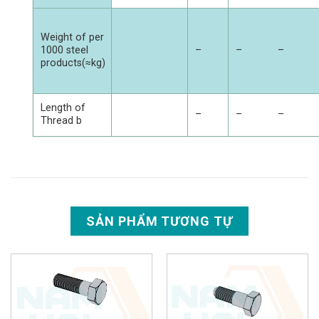
Weight of per
1000 steel
–
–
–
products(≈kg)
Length of
–
–
–
Thread b
SẢN PHẨM TƯƠNG TỰ