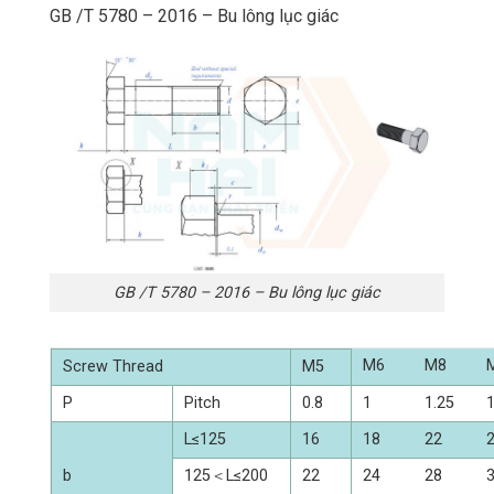
GB /T 5780 – 2016 – Bu lông lục giác
GB /T 5780 – 2016 – Bu lông lục giác
M6
M8
Screw Thread
M5
P
Pitch
0.8
1
1.25
1
L≤125
16
18
22
b
125＜L≤200
22
24
28