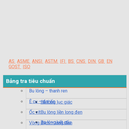
AS
ASME
ANSI
ASTM
IFI
BS
CNS
DIN
GB
EN
GOST
ISO
Bảng tra tiêu chuẩn
Bu lông – thanh ren
Ê cu – đai ốc
Bu lông lục giác
Ốc vít
Bu lông liền long đen
Bu lông kết cấu
Vòng đệm – long đen