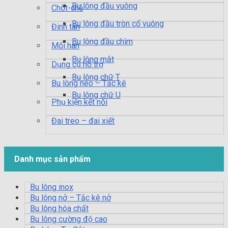
Bu lông đầu vuông
Chốt-chẻ
Bu lông đầu tròn cổ vuông
Đinh tán
Bu lông đầu chìm
Mối hàn
Bu lông mắt
Dụng cụ hỗ trợ
Bu lông chữ T
Bu lông neo – Tắc kê
Bu lông chữ U
Phụ kiện kết nối
Đai treo – đai xiết
Danh mục sản phẩm
Bu lông inox
Bu lông nở – Tắc kê nở
Bu lông hóa chất
Bu lông cường độ cao