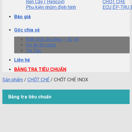
Ren Cấy ( Helicoil)
CHỐT CHẺ
Phụ kiện nhôm định hình
ECU ÉP-TRỤ 
Báo giá
Góc chia sẻ
Kiến thức bu lông – ốc vít
Dự án thi công
Tin Tức
Liên hệ
BẢNG TRA TIÊU CHUẨN
Sản phẩm
/
CHỐT CHẺ
/
CHỐT CHẺ INOX
Bảng tra tiêu chuẩn