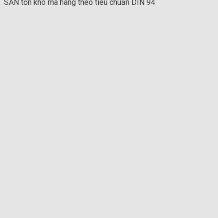
SẴN tồn kho mã hàng theo tiêu chuẩn DIN 94