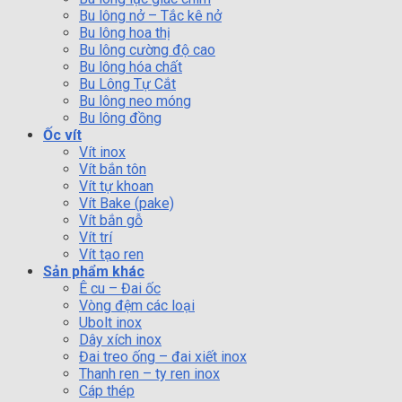
Bu lông nở – Tắc kê nở
Bu lông hoa thị
Bu lông cường độ cao
Bu lông hóa chất
Bu Lông Tự Cắt
Bu lông neo móng
Bu lông đồng
Ốc vít
Vít inox
Vít bắn tôn
Vít tự khoan
Vít Bake (pake)
Vít bắn gỗ
Vít trí
Vít tạo ren
Sản phẩm khác
Ê cu – Đai ốc
Vòng đệm các loại
Ubolt inox
Dây xích inox
Đai treo ống – đai xiết inox
Thanh ren – ty ren inox
Cáp thép