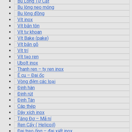
Bu Lông Tự Cắt
Bu lông neo móng
Bu lông đồng
Vít inox
Vít bắn tôn
Vít tự khoan
Vít Bake (pake)
Vít bắn gỗ
Vít trí
Vít tạo ren
Ubolt inox
Thanh ren – ty ren inox
Ê cu – Đai ốc
Vòng đệm các loại
Đinh hàn
Đinh rút
Đinh Tán
Cáp thép
Dây xích inox
Tăng Đơ – Mã ní
Ren Cấy ( Helicoil)
Đai treo ống – đai xiết inox