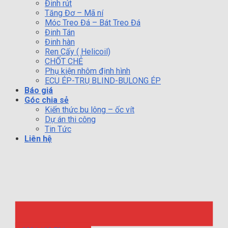
Đinh rút
Tăng Đơ – Mã ní
Móc Treo Đá – Bát Treo Đá
Đinh Tán
Đinh hàn
Ren Cấy ( Helicoil)
CHỐT CHẺ
Phụ kiện nhôm định hình
ECU ÉP-TRỤ BLIND-BULONG ÉP
Báo giá
Góc chia sẻ
Kiến thức bu lông – ốc vít
Dự án thi công
Tin Tức
Liên hệ