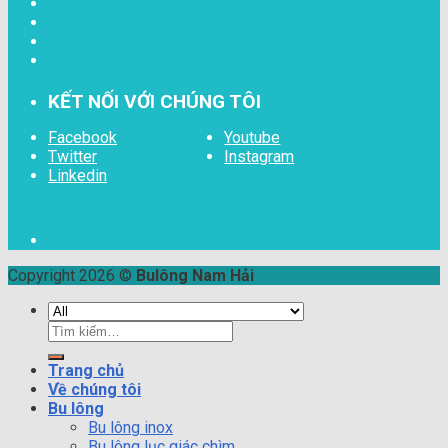
KẾT NỐI VỚI CHÚNG TÔI
Facebook
Youtube
Twitter
Instagram
Linkedin
Copyright 2026 ©
Bulông Nam Hải
Tìm
kiếm:
Trang chủ
Về chúng tôi
Bu lông
Bu lông inox
Bu lông lục giác chìm