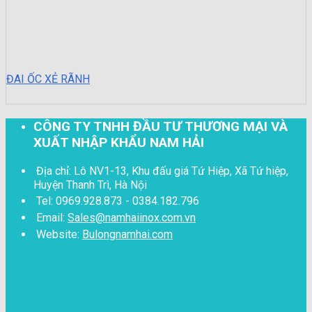
ĐAI ỐC XẺ RÃNH
CÔNG TY TNHH ĐẦU TƯ THƯƠNG MẠI VÀ
XUẤT NHẬP KHẨU NAM HẢI
Địa chỉ: Lô NV1-13, Khu đấu giá Tứ Hiệp, Xã Tứ hiệp,
Huyện Thanh Trì, Hà Nội
Tel: 0969.928.873 - 0384.182.796
Email:
Sales@namhaiinox.com.vn
Website:
Bulongnamhai.com