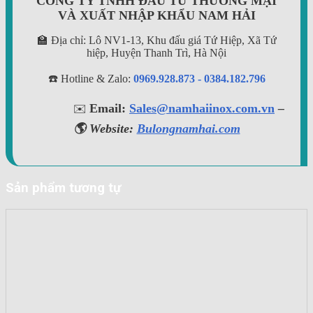
CÔNG TY TNHH ĐẦU TƯ THƯƠNG MẠI
VÀ XUẤT NHẬP KHẨU NAM HẢI
🏫 Địa chỉ: Lô NV1-13, Khu đấu giá Tứ Hiệp, Xã Tứ
hiệp, Huyện Thanh Trì, Hà Nội
☎️ Hotline & Zalo:
0969.928.873 - 0384.182.796
Email:
Sales@namhaiinox.com.vn
–
✉️
🌎 Website:
Bulongnamhai.com
Sản phẩm tương tự