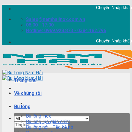
Skip
Chuyên Nhập khẩu Bulon
to
content
Sales@namhaiinox.com.vn
08:00 - 17:00
Hotline: 0969.928.873 - 0384.182.796
Chuyên Nhập khẩu Bulon
Trang chủ
Về chúng tôi
Bu lông
Bu lông inox
Bu lông lục giác chìm
Tìm
Bu lông nở – Tắc kê nở
kiếm: