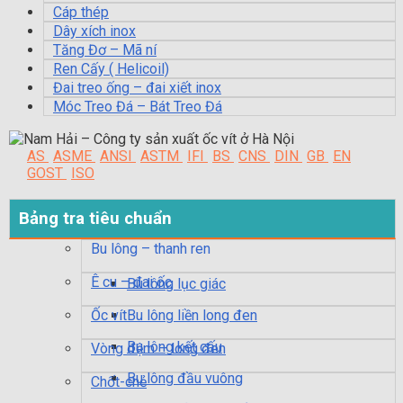
Cáp thép
Dây xích inox
Tăng Đơ – Mã ní
Ren Cấy ( Helicoil)
Đai treo ống – đai xiết inox
Móc Treo Đá – Bát Treo Đá
AS
ASME
ANSI
ASTM
IFI
BS
CNS
DIN
GB
EN
GOST
ISO
Bảng tra tiêu chuẩn
Bu lông – thanh ren
Ê cu – đai ốc
Bu lông lục giác
Ốc vít
Bu lông liền long đen
Bu lông kết cấu
Vòng đệm – long đen
Bu lông đầu vuông
Chốt-chẻ