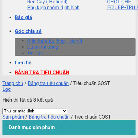
Ren Cấy ( Helicoil)
CHỐT CHẺ
Phụ kiện nhôm định hình
ECU ÉP-TRỤ 
Báo giá
Góc chia sẻ
Kiến thức bu lông – ốc vít
Dự án thi công
Tin Tức
Liên hệ
BẢNG TRA TIÊU CHUẨN
Trang chủ
/
Bảng tra tiêu chuẩn
/
Tiêu chuẩn GOST
Lọc
Hiển thị tất cả 8 kết quả
Sản phẩm
/
Bảng tra tiêu chuẩn
/
Tiêu chuẩn GOST
Danh mục sản phẩm