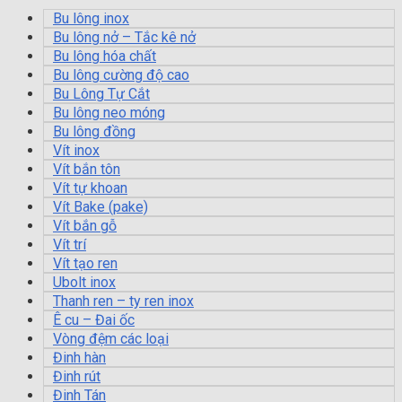
Bu lông inox
Bu lông nở – Tắc kê nở
Bu lông hóa chất
Bu lông cường độ cao
Bu Lông Tự Cắt
Bu lông neo móng
Bu lông đồng
Vít inox
Vít bắn tôn
Vít tự khoan
Vít Bake (pake)
Vít bắn gỗ
Vít trí
Vít tạo ren
Ubolt inox
Thanh ren – ty ren inox
Ê cu – Đai ốc
Vòng đệm các loại
Đinh hàn
Đinh rút
Đinh Tán