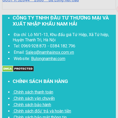
CÔNG TY TNHH ĐẦU TƯ THƯƠNG MẠI VÀ
XUẤT NHẬP KHẨU NAM HẢI
Địa chỉ: Lô NV1-13, Khu đấu giá Tứ Hiệp, Xã Tứ hiệp,
Huyện Thanh Trì, Hà Nội
Tel: 0969.928.873 - 0384.182.796
Email:
Sales@namhaiinox.com.vn
Website:
Bulongnamhai.com
CHÍNH SÁCH BÁN HÀNG
Chính sách thanh toán
Chính sách vận chuyển
Chính sách bảo hành
Chính sách đối/ trả và hoàn tiền
Chính sách bảo mật thông tin