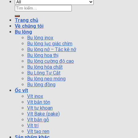
Tìm
kiếm:
Trang chủ
Về chúng tôi
Bu lông
Bu lông inox
Bu lông lục giác chìm
Bu lông nở – Tắc kê nở
Bu lông hoa thị
Bu lông cường độ cao
Bu lông hóa chất
Bu Lông Tự Cắt
Bu lông neo móng
Bu lông đồng
Ốc vít
Vít inox
Vít bắn tôn
Vít tự khoan
Vít Bake (pake)
Vít bắn gỗ
Vít trí
Vít tạo ren
Sản phẩm khác