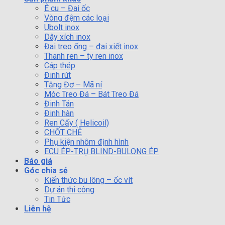
Ê cu – Đai ốc
Vòng đệm các loại
Ubolt inox
Dây xích inox
Đai treo ống – đai xiết inox
Thanh ren – ty ren inox
Cáp thép
Đinh rút
Tăng Đơ – Mã ní
Móc Treo Đá – Bát Treo Đá
Đinh Tán
Đinh hàn
Ren Cấy ( Helicoil)
CHỐT CHẺ
Phụ kiện nhôm định hình
ECU ÉP-TRỤ BLIND-BULONG ÉP
Báo giá
Góc chia sẻ
Kiến thức bu lông – ốc vít
Dự án thi công
Tin Tức
Liên hệ