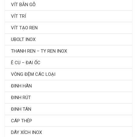
VÍT BẮN GỖ
VÍT TRÍ
VÍT TẠO REN
UBOLT INOX
THANH REN – TY REN INOX
Ê CU – ĐAI ỐC
VÒNG ĐỆM CÁC LOẠI
ĐINH HÀN
ĐINH RÚT
ĐINH TÁN
CÁP THÉP
DÂY XÍCH INOX