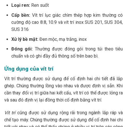
Loại ren:
Ren suốt
Cấp bền:
Vít trí lục giác chìm thép hợp kim thường có
cường độ cao 8.8, 10.9 và vít trí inox SUS 201, SUS 304,
SUS 316
Xử lý bề mặt:
Đen mộc, mạ trắng, inox
Đóng gói:
Thường được đóng gói trong túi theo tiêu
chuẩn và có ghi đầy đủ thông số trên bao bì.
Ứng dụng của vít trí
Vít trí thường được sử dụng để cố định hai chi tiết đã lắp
ghép. Chúng thường lồng vào nhau và được định vị sẵn. Khi
cần thay đổi vị trí giữa hai kết cấu, vít trí có thể được lỏng ra
và sau đó định vị lại đồng thời cố định bằng vít trí.
Vít trí
cũng được sử dụng rộng rãi trong ngành lắp ráp và
chế tạo máy. Chúng thường được sử dụng để cố định hai chi
tiết với nhau và có thể thấy chúng ở nhiều vị trí trên các công