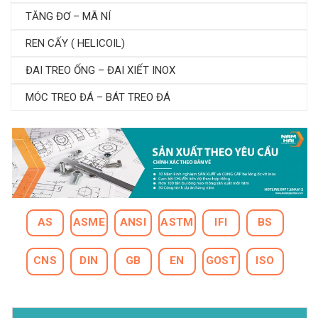
TĂNG ĐƠ – MÃ NÍ
REN CẤY ( HELICOIL)
ĐAI TREO ỐNG – ĐAI XIẾT INOX
MÓC TREO ĐÁ – BÁT TREO ĐÁ
AS
ASME
ANSI
ASTM
IFI
BS
CNS
DIN
GB
EN
GOST
ISO