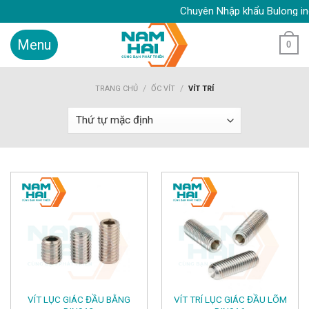
Skip
Chuyên Nhập khẩu Bulong inox, Ốc
to
content
0
/
/
TRANG CHỦ
ỐC VÍT
VÍT TRÍ
VÍT LỤC GIÁC ĐẦU BẰNG
VÍT TRÍ LỤC GIÁC ĐẦU LÕM